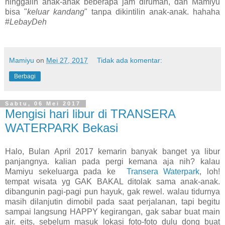
ninggalin anak-anak beberapa jam dirumah, dan Mamiyu
bisa "
keluar kandang
" tanpa dikintilin anak-anak.
hahaha
#
LebayDeh
Mamiyu
on
Mei 27, 2017
Tidak ada komentar:
Berbagi
Sabtu, 06 Mei 2017
Mengisi hari libur di TRANSERA
WATERPARK Bekasi
Halo, Bulan April 2017 kemarin banyak banget ya libur
panjangnya. kalian pada pergi kemana aja nih? kalau
Mamiyu sekeluarga pada ke
Transera Waterpark
, loh!
tempat wisata yg GAK BAKAL ditolak sama anak-anak.
dibangunin pagi-pagi pun hayuk, gak rewel. walau tidurnya
masih dilanjutin dimobil pada saat perjalanan, tapi begitu
sampai langsung HAPPY kegirangan, gak sabar buat main
air. eits, sebelum masuk lokasi foto-foto dulu dong buat