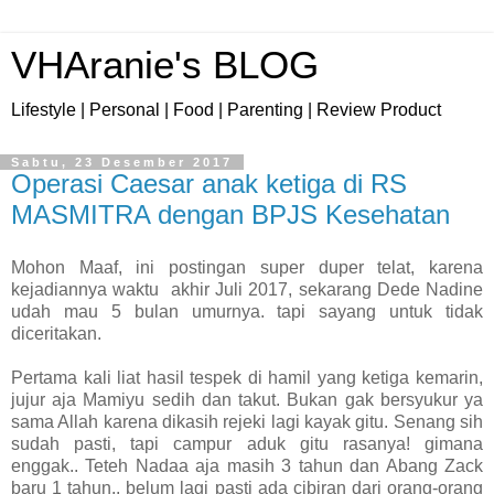
VHAranie's BLOG
Lifestyle | Personal | Food | Parenting | Review Product
Sabtu, 23 Desember 2017
Operasi Caesar anak ketiga di RS
MASMITRA dengan BPJS Kesehatan
Mohon Maaf, ini postingan super duper telat, karena
kejadiannya waktu akhir Juli 2017, sekarang Dede Nadine
udah mau 5 bulan umurnya. tapi sayang untuk tidak
diceritakan.
Pertama kali liat hasil tespek di hamil yang ketiga kemarin,
jujur aja Mamiyu sedih dan takut. Bukan gak bersyukur ya
sama Allah karena dikasih rejeki lagi kayak gitu. Senang sih
sudah pasti, tapi campur aduk gitu rasanya! gimana
enggak.. Teteh Nadaa aja masih 3 tahun dan Abang Zack
baru 1 tahun.. belum lagi pasti ada cibiran dari orang-orang