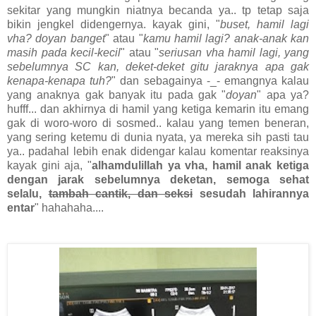
sekitar yang mungkin niatnya becanda ya.. tp tetap saja
bikin jengkel didengernya. kayak gini, "
buset, hamil lagi
vha? doyan banget
" atau "
kamu hamil lagi? anak-anak kan
masih pada kecil-kecil
" atau "
seriusan vha hamil lagi, yang
sebelumnya SC kan, deket-deket gitu jaraknya apa gak
kenapa-kenapa tuh?
" dan sebagainya -_- emangnya kalau
yang anaknya gak banyak itu pada gak "
doyan
" apa ya?
hufff... dan akhirnya di hamil yang ketiga kemarin itu emang
gak di woro-woro di sosmed.. kalau yang temen beneran,
yang sering ketemu di dunia nyata, ya mereka sih pasti tau
ya.. padahal lebih enak didengar kalau komentar reaksinya
kayak gini aja, "
alhamdulillah ya vha, hamil anak ketiga
dengan jarak sebelumnya deketan, semoga sehat
selalu,
tambah cantik, dan seksi
sesudah lahirannya
entar
" hahahaha....