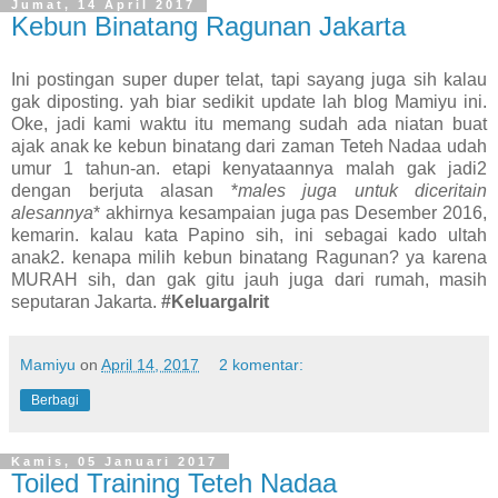
Jumat, 14 April 2017
Kebun Binatang Ragunan Jakarta
Ini postingan super duper telat, tapi sayang juga sih kalau
gak diposting. yah biar sedikit update lah blog Mamiyu ini.
Oke, jadi kami waktu itu memang sudah ada niatan buat
ajak anak ke kebun binatang dari zaman Teteh Nadaa udah
umur 1 tahun-an. etapi kenyataannya malah gak jadi2
dengan berjuta alasan *
males juga untuk diceritain
alesannya
* akhirnya kesampaian juga pas Desember 2016,
kemarin. kalau kata Papino sih, ini sebagai kado ultah
anak2. kenapa milih kebun binatang Ragunan? ya karena
MURAH sih, dan gak gitu jauh juga dari rumah, masih
seputaran Jakarta.
#KeluargaIrit
Mamiyu
on
April 14, 2017
2 komentar:
Berbagi
Kamis, 05 Januari 2017
Toiled Training Teteh Nadaa