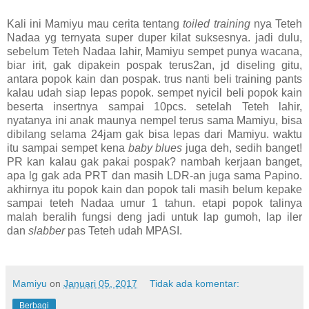
Kali ini Mamiyu mau cerita tentang
toiled training
nya Teteh
Nadaa yg ternyata super duper kilat suksesnya. jadi dulu,
sebelum Teteh Nadaa lahir, Mamiyu sempet punya wacana,
biar irit, gak dipakein pospak terus2an, jd diseling gitu,
antara popok kain dan pospak. trus nanti beli training pants
kalau udah siap lepas popok. sempet nyicil beli popok kain
beserta insertnya sampai 10pcs. setelah Teteh lahir,
nyatanya ini anak maunya nempel terus sama Mamiyu, bisa
dibilang selama 24jam gak bisa lepas dari Mamiyu. waktu
itu sampai sempet kena
baby blues
juga deh, sedih banget!
PR kan kalau gak pakai pospak? nambah kerjaan banget,
apa lg gak ada PRT dan masih LDR-an juga sama Papino.
akhirnya itu popok kain dan popok tali masih belum kepake
sampai teteh Nadaa umur 1 tahun. etapi popok talinya
malah beralih fungsi deng jadi untuk lap gumoh, lap iler
dan
slabber
pas Teteh udah MPASI.
Mamiyu
on
Januari 05, 2017
Tidak ada komentar:
Berbagi