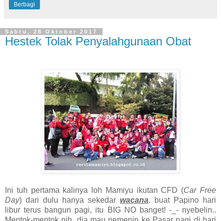
Berbagi
Sabtu, 28 Oktober 2017
Hestek Tolak Penyalahgunaan Obat
Ini tuh pertama kalinya loh Mamiyu ikutan CFD (
Car Free
Day
) dari dulu hanya sekedar
wacana
. buat Papino hari
libur terus bangun pagi, itu BIG NO banget! -_- nyebelin..
Mentok-mentok nih, dia mau nemenin ke Pasar pagi di hari