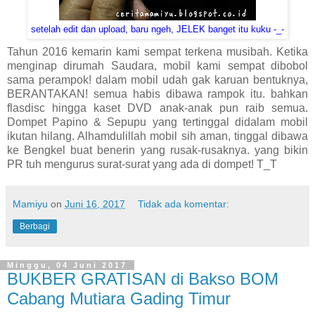
setelah edit dan upload, baru ngeh, JELEK banget itu kuku -_-
Tahun 2016 kemarin kami sempat terkena musibah. Ketika
menginap dirumah Saudara, mobil kami sempat dibobol
sama perampok! dalam mobil udah gak karuan bentuknya,
BERANTAKAN! semua habis dibawa rampok itu. bahkan
flasdisc hingga kaset DVD anak-anak pun raib semua.
Dompet Papino & Sepupu yang tertinggal didalam mobil
ikutan hilang. Alhamdulillah mobil sih aman, tinggal dibawa
ke Bengkel buat benerin yang rusak-rusaknya. yang bikin
PR tuh mengurus surat-surat yang ada di dompet! T_T
Mamiyu
on
Juni 16, 2017
Tidak ada komentar:
Berbagi
Minggu, 04 Juni 2017
BUKBER GRATISAN di Bakso BOM
Cabang Mutiara Gading Timur