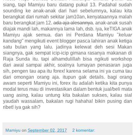
siang, tapi Mamiyu baru datang pukul 13. Padahal sudah
sounding ke anak-anak dari hari sebelumnya, kalau kita
berangkat dari rumah sekitar jam10an, kenyataannya malah
baru berangkat jam 12.
ada aja alesannya
. anak-anak susah
diajak mandi lah, makannya lama lah, dsb. iya, keTIGA anak
Mamiyu ajak semua. dan ini Perdana Mamiyu "
keluar
kandang
" mengikuti event blogger pasca lahiran anak ketiga
satu bulan yang lalu. jadinya kelewat deh sesi Makan
siangnya, gak sempat icip-icip gimana rasanya makanan di
Raja Sunda itu. tapi alhamdulillah bisa ngikuti workshop
dari awal sampai akhir, soalnya lumayan penasaran juga
sih, pengen tau apa itu forex! karena selama ini ya cuma tau
dari omongan orang aja. itupun gak details. bagi orang
awam seperti Mamiyu ini, forex itu adalah ketika kita punya
modal terus mau di investasikan dalam bentuk jual/beli mata
uang asing, kalau untung kita bakalan sukses, kalau sial
yaudah wassalam, bakalan rugi hahaha! bikin pusing dan
ribet! iya gak sih?
Mamiyu
on
September 02, 2017
2 komentar: