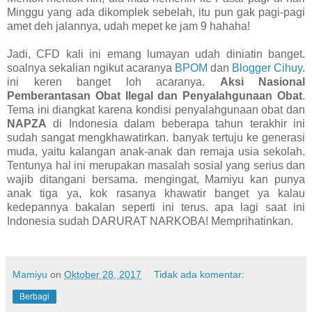
Minggu yang ada dikomplek sebelah, itu pun gak pagi-pagi
amet deh jalannya, udah mepet ke jam 9 hahaha!
Jadi, CFD kali ini emang lumayan udah diniatin banget.
soalnya sekalian ngikut acaranya
BPOM
dan
Blogger Cihuy
.
ini keren banget loh acaranya.
Aksi Nasional
Pemberantasan Obat Ilegal dan Penyalahgunaan Obat
.
Tema ini diangkat karena kondisi penyalahgunaan obat dan
NAPZA
di Indonesia dalam beberapa tahun terakhir ini
sudah sangat mengkhawatirkan. banyak tertuju ke generasi
muda, yaitu kalangan anak-anak dan remaja usia sekolah.
Tentunya hal ini merupakan masalah sosial yang serius dan
wajib ditangani bersama. mengingat, Mamiyu kan punya
anak tiga ya, kok rasanya khawatir banget ya kalau
kedepannya bakalan seperti ini terus. apa lagi saat ini
Indonesia sudah DARURAT NARKOBA! Memprihatinkan.
Mamiyu
on
Oktober 28, 2017
Tidak ada komentar:
Berbagi