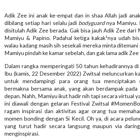
Adik Zee ini anak ke-empat dan in shaa Allah jadi an
dibilang setiap hari selalu jadi
bodyguard
nya Mamiyu. 
disitulah Adik Zee berada. Gak bisa jauh Adik Zee dari
Mamiyu & Papino. Padahal ketiga kakak²nya udah bisa
walau kadang masih sih sesekali mereka minta ditemani 
Mamiyu pindah ke kamar sebelah, dan gak lama adik Zee 
Dalam rangka memperingati 50 tahun kehadirannya di 
Ibu (kamis, 22 Desember 2022) Zwitsal meluncurka
untuk mendampingi para orang tua menciptakan
bermakna bersama anak, yang akan berdampak pada 
depan. Nahh, Mamiyu ikut hadir nih tapi secara virtual y
ini diawali dengan gelaran Festival Zwitsal #Momen
ragam inspirasi dan aktivitas agar orang tua memah
momen bonding dengan Si Kecil. Oh ya, di acara pelunc
yang turut hadir secara langsung maupun via daring 
menginspirasi.