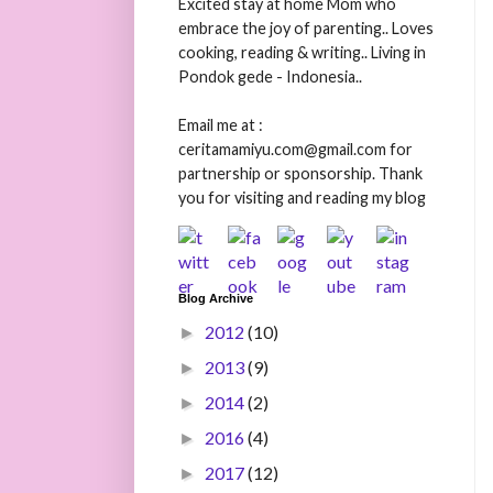
Excited stay at home Mom who
embrace the joy of parenting.. Loves
cooking, reading & writing.. Living in
Pondok gede - Indonesia..
Email me at :
ceritamamiyu.com@gmail.com for
partnership or sponsorship. Thank
you for visiting and reading my blog
Blog Archive
2012
(10)
►
2013
(9)
►
2014
(2)
►
2016
(4)
►
2017
(12)
►