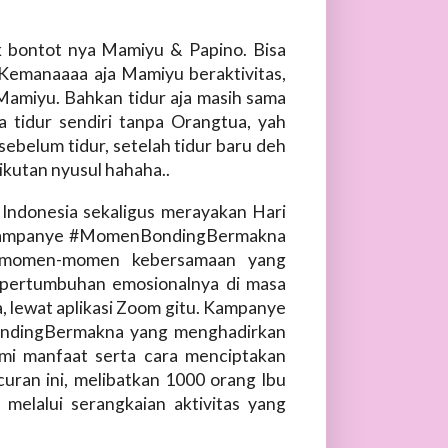
ak bontot nya Mamiyu & Papino. Bisa
Kemanaaaa aja Mamiyu beraktivitas,
 Mamiyu. Bahkan tidur aja masih sama
 tidur sendiri tanpa Orangtua, yah
sebelum tidur, setelah tidur baru deh
ikutan nyusul hahaha..
Indonesia sekaligus merayakan Hari
n kampanye #MomenBondingBermakna
 momen-momen kebersamaan yang
pertumbuhan emosionalnya di masa
a, lewat aplikasi Zoom gitu. Kampanye
BondingBermakna yang menghadirkan
ami manfaat serta cara menciptakan
uran ini, melibatkan 1000 orang Ibu
melalui serangkaian aktivitas yang