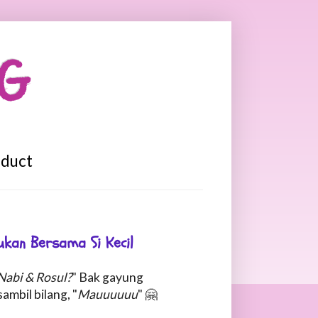
OG
oduct
kan Bersama Si Kecil
Nabi & Rosul?
" Bak gayung
mbil bilang, "
Mauuuuuu
" 🤗