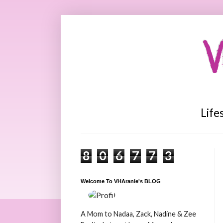
V
Life
8
0
6
7
7
3
Welcome To VHAranie's BLOG
A Mom to Nadaa, Zack, Nadine & Zee