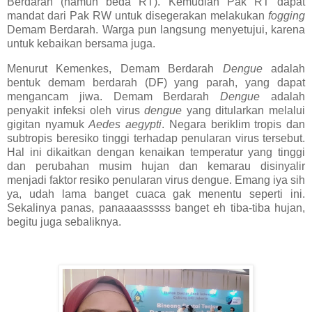
Berdarah (namun beda RT). Kemudian Pak RT dapat
mandat dari Pak RW untuk disegerakan melakukan
fogging
Demam Berdarah. Warga pun langsung menyetujui, karena
untuk kebaikan bersama juga.
Menurut Kemenkes, Demam Berdarah
Dengue
adalah
bentuk demam berdarah (DF) yang parah, yang dapat
mengancam jiwa. Demam Berdarah
Dengue
adalah
penyakit infeksi oleh virus
dengue
yang ditularkan melalui
gigitan nyamuk
Aedes aegypti
. Negara beriklim tropis dan
subtropis beresiko tinggi terhadap penularan virus tersebut.
Hal ini dikaitkan dengan kenaikan temperatur yang tinggi
dan perubahan musim hujan dan kemarau disinyalir
menjadi faktor resiko penularan virus dengue. Emang iya sih
ya, udah lama banget cuaca gak menentu seperti ini.
Sekalinya panas, panaaaasssss banget eh tiba-tiba hujan,
begitu juga sebaliknya.