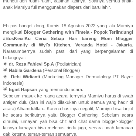
muncul deh ruam-ruam, kasihan jadinya. Soalnya semua anak-
anak Mamiyu full menggunakan diapers dari baru lahir.
Eh pas banget dong, Kamis 18 Agustus 2022 yang lalu Mamiyu 
mengikuti 
Blogger Gathering with Fimela - Popok Terlindungi 
#BosKecilKu Ceria Setiap Hari bareng Mom Blogger 
Community di Wyl’s Kitchen, Veranda Hotel - Jakarta
. 
Narasumbernya sudah pasti dari yang berpengalaman di 
bidangnya :
🌟 
dr. Reza Fahlevi Sp.A
 (Pediatrician)
🌟 
Nabila Gardena
 (Personal Blogger)
🌟 
Debi Widianti
 (Marketing Manager Dermatology PT Bayer 
Indonesia)
🌟 
Egiet Hapsari
 yang memandu acara.
Sebelum masuk ke ruang acara, ternyata Mamiyu harus di swab 
antigen dulu (dan ini wajib dilakukan untuk semua yang hadir di 
acara) Alhamdulillah.. Karena hasilnya negatif, Mamiyu bisa lanjut 
ke acara berikutnya yaitu Blogger Gathering. Sebelum acara 
dimulai, lumayan yah bisa chit and chat sama blogger-blogger 
lainnya lumayan bisa melepas rindu juga, secara udah lamaaaa 
gak ketemu teman-teman semuanya.