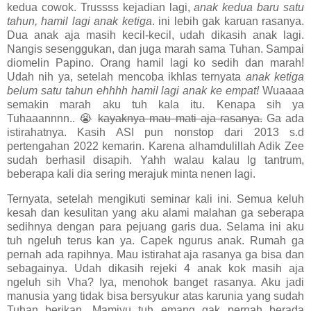
kedua cowok. Trussss kejadian lagi,
anak kedua baru satu
tahun, hamil lagi anak ketiga
. ini lebih gak karuan rasanya.
Dua anak aja masih kecil-kecil, udah dikasih anak lagi.
Nangis sesenggukan, dan juga marah sama Tuhan. Sampai
diomelin Papino. Orang hamil lagi ko sedih dan marah!
Udah nih ya, setelah mencoba ikhlas ternyata
anak ketiga
belum satu tahun ehhhh hamil lagi anak ke empat!
Wuaaaa
semakin marah aku tuh kala itu. Kenapa sih ya
Tuhaaannnn.. 😭
kayaknya mau mati aja rasanya.
Ga ada
istirahatnya. Kasih ASI pun nonstop dari 2013 s.d
pertengahan 2022 kemarin. Karena alhamdulillah Adik Zee
sudah berhasil disapih. Yahh walau kalau lg tantrum,
beberapa kali dia sering merajuk minta nenen lagi.
Ternyata, setelah mengikuti seminar kali ini. Semua keluh
kesah dan kesulitan yang aku alami malahan ga seberapa
sedihnya dengan para pejuang garis dua. Selama ini aku
tuh ngeluh terus kan ya. Capek ngurus anak. Rumah ga
pernah ada rapihnya. Mau istirahat aja rasanya ga bisa dan
sebagainya. Udah dikasih rejeki 4 anak kok masih aja
ngeluh sih Vha? Iya, menohok banget rasanya. Aku jadi
manusia yang tidak bisa bersyukur atas karunia yang sudah
Tuhan berikan. Mamiyu tuh emang gak pernah berada