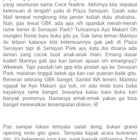
yang seumuran sama Cece Nadine. Akhirnya kita sepakat
ketemuan di tengah² yaitu di Plaza Senayan. Salah satu
Mall tempat nongkrong kita jaman kuliah dulu ahahaha..
Nah, pas lewat GBK ada apa nih spanduk merah-merah
rame bener di Senayan Park? Tulisannya Ayo Makan! Oh
mungkin Resto baru buka gitu ya. Gak lama teman Mamiyu
itu telpon katanya kita ketemuannya gak jadi di Plaza
Senayan tapi di Senayan Park aja, kata dia disana ada
taman yang cocok buat anak-anak main. Emang dasar
kudet! Mamiyu gak tau kan taman apaan sih emangnya?
Wkwkwk. Tapi yaudah lah gpp kita pindah aja ke Senayan
Park, malahan tinggal belok aja kan cari puteran balik gitu.
Beneran sebrang GBK banget. Sambil WA temen, Mamiyu
ngajak ke Ayo Makan! aja yuk, ini ada resto baru buka
kayaknya rame banget, biasanya kalau baru buka kan
banyak promonya. Namanya emak-emak yakan ga bisa
banget melewatkan kesempatan diskon. 🤣
Pas sampai lokasi ternyata salah dong, bukan grand
opening resto gitu gaes. Ternyata kayak acara kulineran
gitu. Ya kebeneran juga kan, pasti banyak pilihannya. Etapi