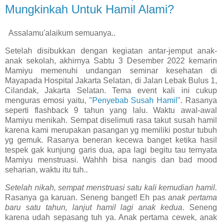
Mungkinkah Untuk Hamil Alami?
Assalamu'alaikum semuanya..
Setelah disibukkan dengan kegiatan antar-jemput anak-
anak sekolah, akhirnya Sabtu 3 Desember 2022 kemarin
Mamiyu memenuhi undangan seminar kesehatan di
Mayapada Hospital Jakarta Selatan, di Jalan Lebak Bulus 1,
Cilandak, Jakarta Selatan. Tema event kali ini cukup
menguras emosi yaitu, "
Penyebab Susah Hamil
". Rasanya
seperti flashback 9 tahun yang lalu. Waktu awal-awal
Mamiyu menikah. Sempat diselimuti rasa takut susah hamil
karena kami merupakan pasangan yg memiliki postur tubuh
yg gemuk. Rasanya beneran kecewa banget ketika hasil
tespek gak kunjung garis dua, apa lagi begitu tau ternyata
Mamiyu menstruasi. Wahhh bisa nangis dan bad mood
seharian, waktu itu tuh..
Setelah nikah, sempat menstruasi satu kali kemudian hamil.
Rasanya ga karuan. Seneng banget! Eh pas
anak pertama
baru satu tahun, lanjut hamil lagi anak kedua
. Seneng
karena udah sepasang tuh ya. Anak pertama cewek, anak