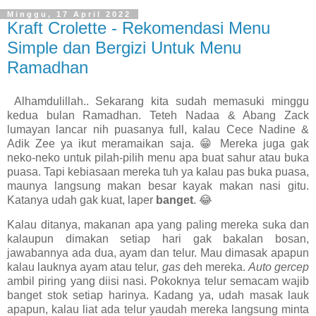
Minggu, 17 April 2022
Kraft Crolette - Rekomendasi Menu
Simple dan Bergizi Untuk Menu
Ramadhan
Alhamdulillah.. Sekarang kita sudah memasuki minggu
kedua bulan Ramadhan. Teteh Nadaa & Abang Zack
lumayan lancar nih puasanya full, kalau Cece Nadine &
Adik Zee ya ikut meramaikan saja. 😁 Mereka juga gak
neko-neko untuk pilah-pilih menu apa buat sahur atau buka
puasa. Tapi kebiasaan mereka tuh ya kalau pas buka puasa,
maunya langsung makan besar kayak makan nasi gitu.
Katanya udah gak kuat, laper
banget
. 😂
Kalau ditanya, makanan apa yang paling mereka suka dan
kalaupun dimakan setiap hari gak bakalan bosan,
jawabannya ada dua, ayam dan telur. Mau dimasak apapun
kalau lauknya ayam atau telur,
gas
deh mereka.
Auto gercep
ambil piring yang diisi nasi. Pokoknya telur semacam wajib
banget stok setiap harinya. Kadang ya, udah masak lauk
apapun, kalau liat ada telur yaudah mereka langsung minta