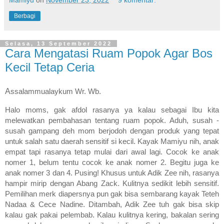
Mamiyu
on
November 23, 2022
9 komentar:
Berbagi
Selasa, 13 September 2022
Cara Mengatasi Ruam Popok Agar Bos
Kecil Tetap Ceria
A
ssalammualaykum Wr. Wb.
Halo moms, gak afdol rasanya ya kalau sebagai Ibu kita 
melewatkan pembahasan tentang ruam popok. Aduh, susah - 
susah gampang deh mom berjodoh dengan produk yang tepat 
untuk salah satu daerah sensitif si kecil. Kayak Mamiyu nih, anak 
empat tapi rasanya tetap mulai dari awal lagi. Cocok ke anak 
nomer 1, belum tentu cocok ke anak nomer 2. Begitu juga ke 
anak nomer 3 dan 4. Pusing! Khusus untuk Adik Zee nih, rasanya 
hampir mirip dengan Abang Zack. Kulitnya sedikit lebih sensitif. 
Pemilihan merk diapersnya pun gak bisa sembarang kayak Teteh 
Nadaa & Cece Nadine. Ditambah, Adik Zee tuh gak bisa skip 
kalau gak pakai pelembab. Kalau kulitnya kering, bakalan sering 