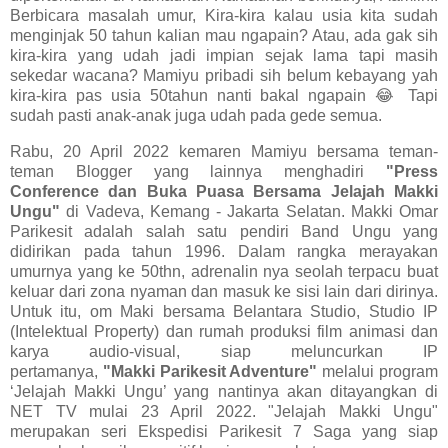
Berbicara masalah umur, Kira-kira kalau usia kita sudah
menginjak 50 tahun kalian mau ngapain? Atau, ada gak sih
kira-kira yang udah jadi impian sejak lama tapi masih
sekedar wacana? Mamiyu pribadi sih belum kebayang yah
kira-kira pas usia 50tahun nanti bakal ngapain 😂 Tapi
sudah pasti anak-anak juga udah pada gede semua.
Rabu, 20 April 2022 kemaren Mamiyu bersama teman-
teman Blogger yang lainnya menghadiri
"Press
Conference dan Buka Puasa Bersama Jelajah Makki
Ungu"
di Vadeva, Kemang - Jakarta Selatan. Makki Omar
Parikesit adalah salah satu pendiri Band Ungu yang
didirikan pada tahun 1996. Dalam rangka merayakan
umurnya yang ke 50thn, adrenalin nya seolah terpacu buat
keluar dari zona nyaman dan masuk ke sisi lain dari dirinya.
Untuk itu, om Maki bersama Belantara Studio, Studio IP
(Intelektual Property) dan rumah produksi film animasi dan
karya audio-visual, siap meluncurkan IP
pertamanya,
"Makki Parikesit Adventure"
melalui program
‘Jelajah Makki Ungu’ yang nantinya akan ditayangkan di
NET TV mulai 23 April 2022. "Jelajah Makki Ungu"
merupakan seri Ekspedisi Parikesit 7 Saga yang siap