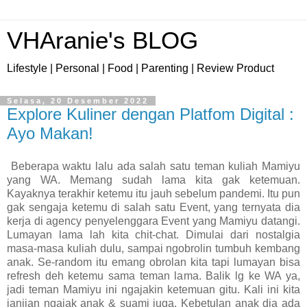
VHAranie's BLOG
Lifestyle | Personal | Food | Parenting | Review Product
Selasa, 20 Desember 2022
Explore Kuliner dengan Platfom Digital :
Ayo Makan!
Beberapa waktu lalu ada salah satu teman kuliah Mamiyu
yang WA. Memang sudah lama kita gak ketemuan.
Kayaknya terakhir ketemu itu jauh sebelum pandemi. Itu pun
gak sengaja ketemu di salah satu Event, yang ternyata dia
kerja di agency penyelenggara Event yang Mamiyu datangi.
Lumayan lama lah kita chit-chat. Dimulai dari nostalgia
masa-masa kuliah dulu, sampai ngobrolin tumbuh kembang
anak. Se-random itu emang obrolan kita tapi lumayan bisa
refresh deh ketemu sama teman lama. Balik lg ke WA ya,
jadi teman Mamiyu ini ngajakin ketemuan gitu. Kali ini kita
janjian ngajak anak & suami juga. Kebetulan anak dia ada