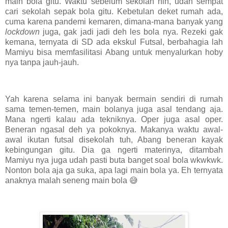
main bola gitu. Waktu sebelum sekolah nih, udah sempat
cari sekolah sepak bola gitu. Kebetulan deket rumah ada,
cuma karena pandemi kemaren, dimana-mana banyak yang
lockdown
juga, gak jadi jadi deh les bola nya. Rezeki gak
kemana, ternyata di SD ada ekskul Futsal, berbahagia lah
Mamiyu bisa memfasilitasi Abang untuk menyalurkan hoby
nya tanpa jauh-jauh.
Yah karena selama ini banyak bermain sendiri di rumah
sama temen-temen, main bolanya juga asal tendang aja.
Mana ngerti kalau ada tekniknya. Oper juga asal oper.
Beneran ngasal deh ya pokoknya. Makanya waktu awal-
awal ikutan futsal disekolah tuh, Abang beneran kayak
kebingungan gitu. Dia ga ngerti materinya, ditambah
Mamiyu nya juga udah pasti buta banget soal bola wkwkwk.
Nonton bola aja ga suka, apa lagi main bola ya. Eh ternyata
anaknya malah seneng main bola 😅