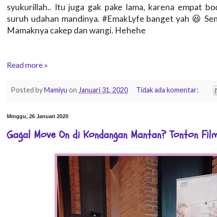
syukurillah.. Itu juga gak pake lama, karena empat b
suruh udahan mandinya. #EmakLyfe banget yah 😆 Sema
Mamaknya cakep dan wangi. Hehehe
Read more »
Posted by
Mamiyu
on
Januari 31, 2020
Tidak ada komentar:
Minggu, 26 Januari 2020
Gagal Move On di Kondangan Mantan? Tonton Fil