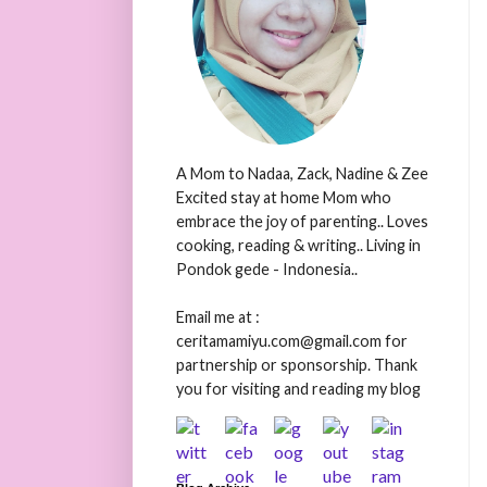
A Mom to Nadaa, Zack, Nadine & Zee
Excited stay at home Mom who
embrace the joy of parenting.. Loves
cooking, reading & writing.. Living in
Pondok gede - Indonesia..
Email me at :
ceritamamiyu.com@gmail.com for
partnership or sponsorship. Thank
you for visiting and reading my blog