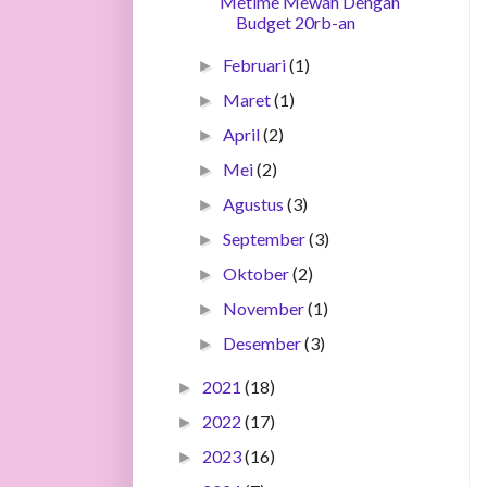
Metime Mewah Dengan
Budget 20rb-an
Februari
(1)
►
Maret
(1)
►
April
(2)
►
Mei
(2)
►
Agustus
(3)
►
September
(3)
►
Oktober
(2)
►
November
(1)
►
Desember
(3)
►
2021
(18)
►
2022
(17)
►
2023
(16)
►