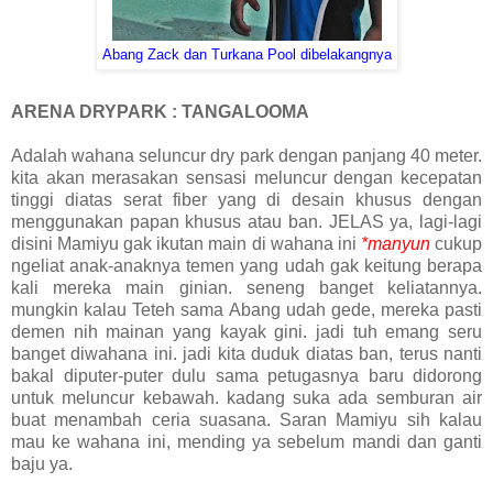
Abang Zack dan Turkana Pool dibelakangnya
ARENA DRYPARK : TANGALOOMA
Adalah wahana seluncur dry park dengan panjang 40 meter.
kita akan merasakan sensasi meluncur dengan kecepatan
tinggi diatas serat fiber yang di desain khusus dengan
menggunakan papan khusus atau ban. JELAS ya, lagi-lagi
disini Mamiyu gak ikutan main di wahana ini
*manyun
cukup
ngeliat anak-anaknya temen yang udah gak keitung berapa
kali mereka main ginian. seneng banget keliatannya.
mungkin kalau Teteh sama Abang udah gede, mereka pasti
demen nih mainan yang kayak gini. jadi tuh emang seru
banget diwahana ini. jadi kita duduk diatas ban, terus nanti
bakal diputer-puter dulu sama petugasnya baru didorong
untuk meluncur kebawah. kadang suka ada semburan air
buat menambah ceria suasana. Saran Mamiyu sih kalau
mau ke wahana ini, mending ya sebelum mandi dan ganti
baju ya.