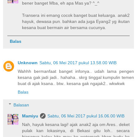
bener banget Mba, eh apa Mas ya? ^_^
Transera ini emang cocok banget buat keluarga. anak2
hayuk, dewasa pun. bahkan ada juga Eyang2 yg ikutan
kesana buat bermain air bersama cucunya.
Balas
Unknown
Sabtu, 06 Mei 2017 pukul 13.58.00 WIB
Wahhh bermanfaat banget infonya.. udah lama pengen
kesana gak jadi jadi.. hahaha.. skrg tinggal kumpulin temen
buat di ajak ksana.. btw.. kesana gak ngajak2.. wkwkwk
Balas
Balasan
Mamiyu
Sabtu, 06 Mei 2017 pukul 16.06.00 WIB
Nah, hayuk kesana lagi! ajak anak2 aja om Ares.. deket
pulak kan lokasinya, di Bekasi gitu loh.. secara
biasanya kalau kita mau ke waterpark khan kudu ke