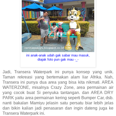
ini anak-anak udah gak sabar mau masuk,
diajak foto pun gak mau -_-
Jadi, Transera Waterpark ini punya konsep yang unik.
Taman rekreasi yang bertemakan alam liar Afrika. Nah,
Transera ini punya dua area yang bisa kita nikmati. AREA
WATERZONE, misalnya Crazy Zone, area permainan air
yang cocok buat Si penyuka tantangan. dan AREA DRY
PARK yaitu area permainan kering seperti Bumper Car, dsb.
nanti bakalan Mamiyu jelasin satu persatu biar lebih jelas
dan bikin kalian jadi penasaran dan ingin dateng juga ke
Transera Waterpark ini.