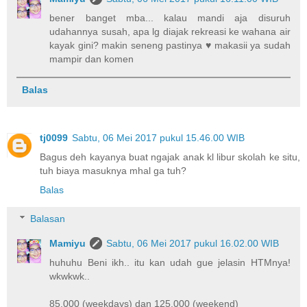
bener banget mba... kalau mandi aja disuruh
udahannya susah, apa lg diajak rekreasi ke wahana air
kayak gini? makin seneng pastinya ♥ makasii ya sudah
mampir dan komen
Balas
tj0099
Sabtu, 06 Mei 2017 pukul 15.46.00 WIB
Bagus deh kayanya buat ngajak anak kl libur skolah ke situ,
tuh biaya masuknya mhal ga tuh?
Balas
Balasan
Mamiyu
Sabtu, 06 Mei 2017 pukul 16.02.00 WIB
huhuhu Beni ikh.. itu kan udah gue jelasin HTMnya!
wkwkwk..
85.000 (weekdays) dan 125.000 (weekend)