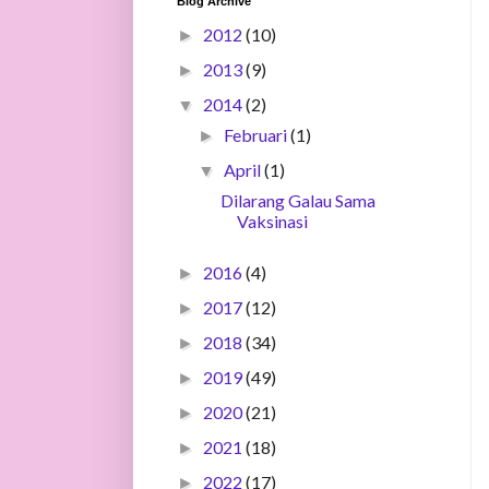
Blog Archive
2012
(10)
►
2013
(9)
►
2014
(2)
▼
Februari
(1)
►
April
(1)
▼
Dilarang Galau Sama
Vaksinasi
2016
(4)
►
2017
(12)
►
2018
(34)
►
2019
(49)
►
2020
(21)
►
2021
(18)
►
2022
(17)
►