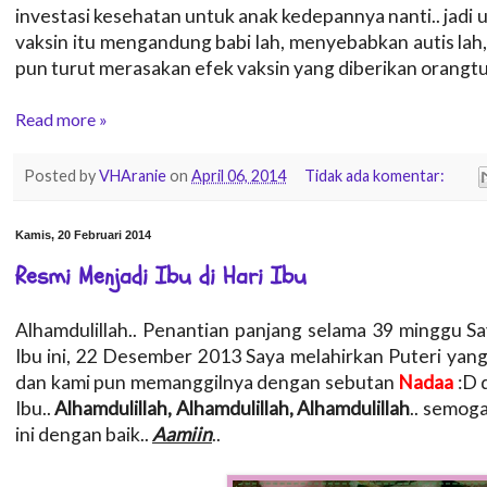
investasi kesehatan untuk anak kedepannya nanti.. jadi 
vaksin itu mengandung babi lah, menyebabkan autis lah,
pun turut merasakan efek vaksin yang diberikan orangtu
Read more »
Posted by
VHAranie
on
April 06, 2014
Tidak ada komentar:
Kamis, 20 Februari 2014
Resmi Menjadi Ibu di Hari Ibu
Alhamdulillah.. Penantian panjang selama 39 minggu Say
Ibu ini, 22 Desember 2013 Saya melahirkan Puteri ya
dan kami pun memanggilnya dengan sebutan
Nadaa
:D 
Ibu..
Alhamdulillah, Alhamdulillah, Alhamdulillah
.. semoga
ini dengan baik..
Aamiin
..