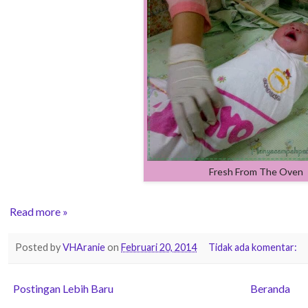
Fresh From The Oven
Read more »
Posted by
VHAranie
on
Februari 20, 2014
Tidak ada komentar:
Postingan Lebih Baru
Beranda