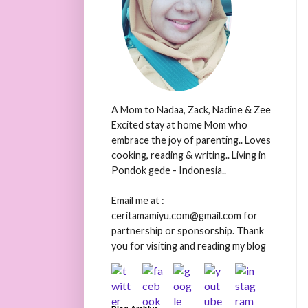
A Mom to Nadaa, Zack, Nadine & Zee
Excited stay at home Mom who
embrace the joy of parenting.. Loves
cooking, reading & writing.. Living in
Pondok gede - Indonesia..
Email me at :
ceritamamiyu.com@gmail.com for
partnership or sponsorship. Thank
you for visiting and reading my blog