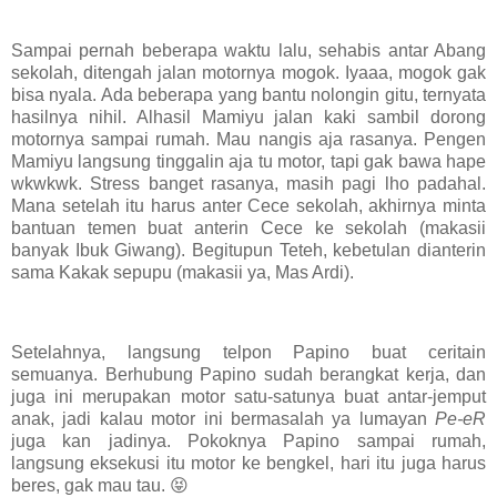
Sampai pernah beberapa waktu lalu, sehabis antar Abang
sekolah, ditengah jalan motornya mogok. Iyaaa, mogok gak
bisa nyala. Ada beberapa yang bantu nolongin gitu, ternyata
hasilnya nihil. Alhasil Mamiyu jalan kaki sambil dorong
motornya sampai rumah. Mau nangis aja rasanya. Pengen
Mamiyu langsung tinggalin aja tu motor, tapi gak bawa hape
wkwkwk. Stress banget rasanya, masih pagi lho padahal.
Mana setelah itu harus anter Cece sekolah, akhirnya minta
bantuan temen buat anterin Cece ke sekolah (makasii
banyak Ibuk Giwang). Begitupun Teteh, kebetulan dianterin
sama Kakak sepupu (makasii ya, Mas Ardi).
Setelahnya, langsung telpon Papino buat ceritain
semuanya. Berhubung Papino sudah berangkat kerja, dan
juga ini merupakan motor satu-satunya buat antar-jemput
anak, jadi kalau motor ini bermasalah ya lumayan
Pe-eR
juga kan jadinya. Pokoknya Papino sampai rumah,
langsung eksekusi itu motor ke bengkel, hari itu juga harus
beres, gak mau tau. 😝