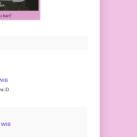
u
kan?
 WIB
ya :D
0 WIB