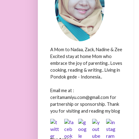
A Mom to Nadaa, Zack, Nadine & Zee
Excited stay at home Mom who
embrace the joy of parenting.. Loves
cooking, reading & writing.. Living in
Pondok gede - Indonesia..
Email me at :
ceritamamiyu.com@gmail.com for
partnership or sponsorship. Thank
you for visiting and reading my blog