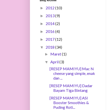
Blog Archive
2012
(10)
►
2013
(9)
►
2014
(2)
►
2016
(4)
►
2017
(12)
►
2018
(34)
▼
Maret
(1)
►
April
(3)
▼
[RESEP MAMIYU] Mac N
cheese yang simple, enak
dan ...
[RESEP MAMIYU] Dadar
Bayam Tiga Bintang
[RESEP MAMIYU] ASI
Booster Smoothies &
Puding Roti...