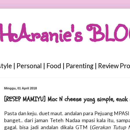
HAranie's BL
style | Personal | Food | Parenting | Review Pr
Minggu, 01 April 2018
[RESEP MAMIYU] Mac N cheese yang simple, enak 
Pasta dan keju. duet maut. andalan para Pejuang MPA
banget.. dari jaman Teteh Nadaa mpasi kala itu, sampa
gagal. bisa jadi andalan dikala GTM (
Gerakan Tutup 