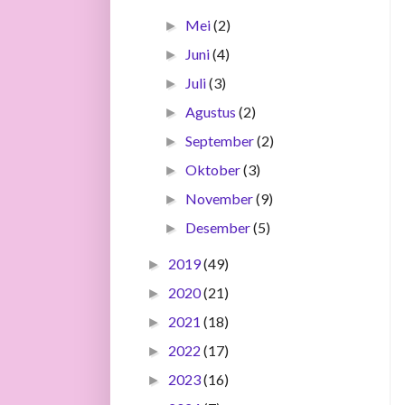
Mei
(2)
►
Juni
(4)
►
Juli
(3)
►
Agustus
(2)
►
September
(2)
►
Oktober
(3)
►
November
(9)
►
Desember
(5)
►
2019
(49)
►
2020
(21)
►
2021
(18)
►
2022
(17)
►
2023
(16)
►