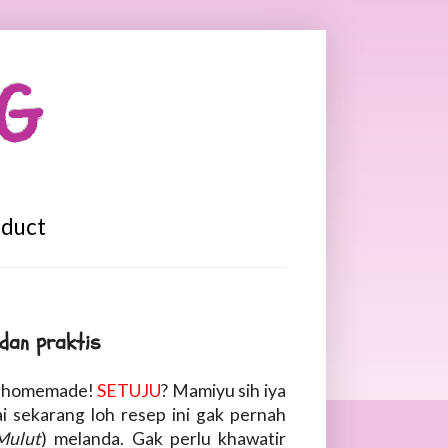
OG
oduct
dan praktis
SI homemade!
SETUJU
? Mamiyu sih iya
i sekarang loh resep ini gak pernah
Mulut
) melanda. Gak perlu khawatir