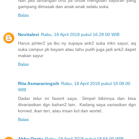
Nah jadi tantangan ortu ya untuk mengolah sayuran yang
gampang dimasak dan anak-anak selalu suka.
Balas
Novitalevi
Rabu, 18 April 2018 pukul 16.28.00 WIB
Harus pinter2 ya ibu ny supaya ank2 suka mkn sayur, aq
suka campur pk bayam atau tahu putih juga jadi ank2 dapet
makan sayur
Balas
Rita Asmaraningsih
Rabu, 18 April 2018 pukul 18.08.00
WIB
Dadar telur ini favorit saya.. Simpel bikinnya dan bisa
divariasikan dgn bahan2 lain.. Kadang saya variasikan dgn
korned, ikan teri, atau irisan kol dan wortel..
Balas
Abby Onety
Rabu, 18 April 2018 pukul 18.56.00 WIB