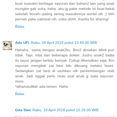
buat masukin berbagai sayuran dan bahan2 lain yang anak
mungkin gak suka. haha. aku jg pake metode ini buat bekal
sekolah bocah--paling sering masukinnya wortel sih :) blm
pernah pake oatmeal nih, coba ahhh, thanks for sharing!
Balas
Ade UFi
Rabu, 18 April 2018 pukul 13.49.00 WIB
Hahaha.. sama dengan anak2ku. Biro2 dimakan dilirik pun
tidak. Tapi, mba dari beberapa dokter. Justru anak2 balita
itu sayur jangan twrlalu banyak. Cukup dikenalkan saja. Krn
sayuran mengikat zat besi lalu dibuang melalui fases.
Sedangkan zat besi di utuhkan utk perkembangan otak
anak. Jadi nggak perlu risau soal anak g suka sayuran,
mom.
*alhamdulillah ada temen. Haha
Balas
Gita Siwi
Rabu, 18 April 2018 pukul 15.26.00 WIB