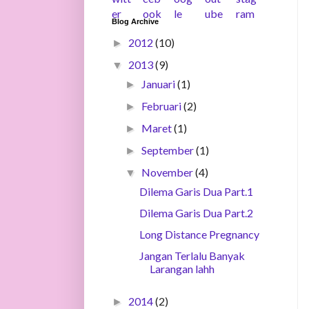
Blog Archive
2012
(10)
►
2013
(9)
▼
Januari
(1)
►
Februari
(2)
►
Maret
(1)
►
September
(1)
►
November
(4)
▼
Dilema Garis Dua Part.1
Dilema Garis Dua Part.2
Long Distance Pregnancy
Jangan Terlalu Banyak
Larangan lahh
2014
(2)
►