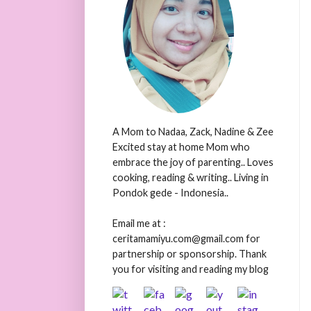
A Mom to Nadaa, Zack, Nadine & Zee
Excited stay at home Mom who
embrace the joy of parenting.. Loves
cooking, reading & writing.. Living in
Pondok gede - Indonesia..
Email me at :
ceritamamiyu.com@gmail.com for
partnership or sponsorship. Thank
you for visiting and reading my blog