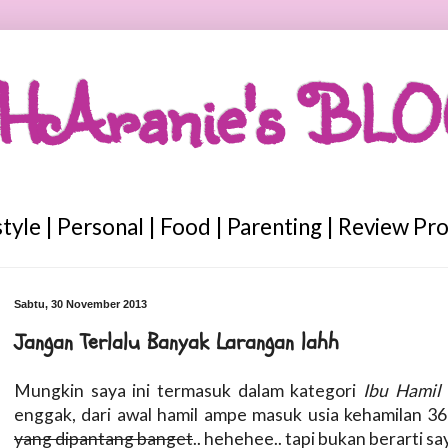
HAranie's BL
style | Personal | Food | Parenting | Review Pr
Sabtu, 30 November 2013
Jangan Terlalu Banyak Larangan lahh
Mungkin saya ini termasuk dalam kategori
Ibu Hamil
enggak, dari awal hamil ampe masuk usia kehamilan 36
yang dipantang banget
.. hehehee.. tapi bukan berarti sa