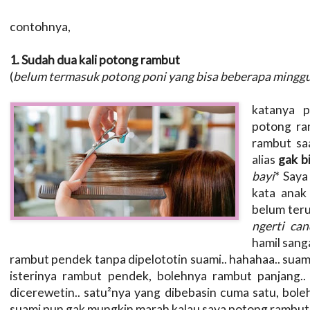
contohnya,
1. Sudah dua kali potong rambut
(
belum termasuk potong poni yang bisa beberapa minggu
katanya p
potong ra
rambut saa
alias
gak b
bayi
* Saya
kata anak
belum teru
ngerti can
hamil sang
rambut pendek tanpa dipelototin suami.. hahahaa.. suam
isterinya rambut pendek, bolehnya rambut panjang..
dicerewetin.. satu²nya yang dibebasin cuma satu, bole
suami pun gak mungkin marah kalau saya potong rambut p