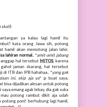
 skali
)
antangan ya kalau lagi hamil itu
mbut? kata orang Jawa sih, potong
t hamil akan memotong jalan lahir,
isa lahiran normal
.. *
amit-amit jabang
 anggap hal tersebut
MITOS
, karena
 gahol jaman skarang, hal tersebut
ji di ITB dan IPB hahahaa.. *
yang gak
daan ini, skip aja ya
* :p buat saya,
at bisa dijadikan alesan untuk potong
i saya emang agak lebay, dia gak suka
 mau potong rambut dikit aja udah
h potong poni! berhubung lagi hamil,
endek.. :))