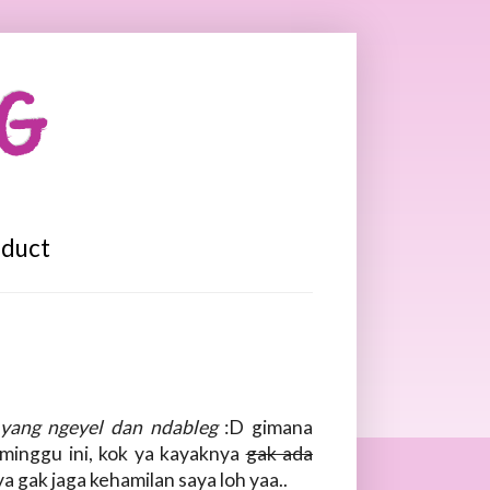
OG
oduct
 yang ngeyel dan ndableg
:D gimana
minggu ini, kok ya kayaknya
gak ada
ya gak jaga kehamilan saya loh yaa..