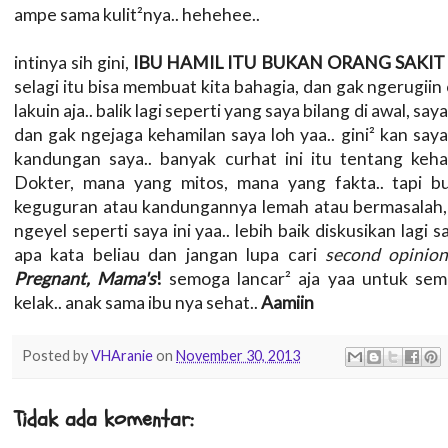
ampe sama kulit²nya.. hehehee..
intinya sih gini,
IBU HAMIL ITU BUKAN ORANG SAK
selagi itu bisa membuat kita bahagia, dan gak ngerugiin 
lakuin aja.. balik lagi seperti yang saya bilang di awal, s
dan gak ngejaga kehamilan saya loh yaa.. gini² kan sa
kandungan saya.. banyak curhat ini itu tentang keham
Dokter, mana yang mitos, mana yang fakta.. tapi b
keguguran atau kandungannya lemah atau bermasalah, s
ngeyel seperti saya ini yaa.. lebih baik diskusikan lag
apa kata beliau dan jangan lupa cari
second opinio
Pregnant, Mama's
!
semoga lancar² aja yaa untuk sem
kelak.. anak sama ibu nya sehat..
Aamiin
Posted by
VHAranie
on
November 30, 2013
Tidak ada komentar: