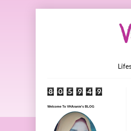
V
Life
8
0
5
9
4
9
Welcome To VHAranie's BLOG