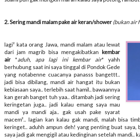
2. Sering mandi malam pake air keran/shower
(bukan air 
lagi² kata orang Jawa, mandi malam atau lewat
dari jam magrib bisa mengakibatkan
kembar
air
*
aduh, apa lagi ini kembar air
* yahh
berhubung saat ini saya tinggal di Pondok Gede
yang notabenne cuacanya panasss bangettt..
jadi bisa dibilang, mandi air hangat itu bukan
kebiasaan saya.. terlebih saat hamil.. bawaannya
kan gerah banget tuh yaa.. ditambah jadi sering
keringetan juga.. jadi kalau emang saya mau
mandi ya mandi aja.. gak usah pake syarat
macem².. lagian kan kalau gak mandi, malah bisa tim
keringet.. aduhh ampun deh! yang penting buat saya, 
saya jadi gak mengigil atau kedinginan setelah mandi.. k