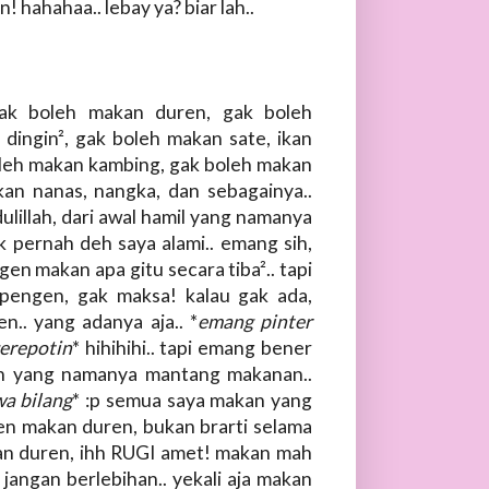
 hahahaa.. lebay ya? biar lah..
 gak boleh makan duren, gak boleh
dingin², gak boleh makan sate, ikan
oleh makan kambing, gak boleh makan
an nanas, nangka, dan sebagainya..
ulillah, dari awal hamil yang namanya
 pernah deh saya alami.. emang sih,
en makan apa gitu secara tiba².. tapi
 pengen, gak maksa! kalau gak ada,
n.. yang adanya aja.. *
emang pinter
gerepotin
* hihihihi.. tapi emang bener
nah yang namanya mantang makanan..
wa bilang
* :p semua saya makan yang
gen makan duren, bukan brarti selama
kan duren, ihh RUGI amet! makan mah
 jangan berlebihan.. yekali aja makan