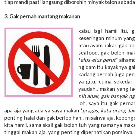
tiap mandi pasti langsung diborehin minyak telon sebadan!
3. Gak pernah mantang makanan
kalau lagi hamil itu,
keseringan minum yang 
atau ayam bakar, gak b
seafood, gak boleh mak
*
elus-elus perut
* alhamd
ngidam itu kayaknya gak
kadang pernah juga peng
ya gitu, cuma sekedar
yaudah.. makan yang lae
nih anak, gak banyak n
loh, saya itu gak per
apa aja yang ada ya saya makan *
gragas, kata orang Ja
penting halal dan gak berlebihan.. misalnya aja, kepen
kita hamil, sama skali gak boleh tuh yang namanya ma
tinggal makan aja, yang penting diperhatikan porsinya..