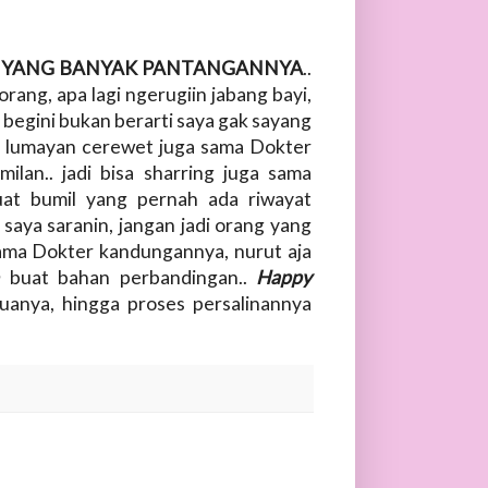
IT YANG BANYAK PANTANGANNYA
..
orang, apa lagi ngerugiin jabang bayi,
aya begini bukan berarti saya gak sayang
ya lumayan cerewet juga sama Dokter
ilan.. jadi bisa sharring juga sama
uat bumil yang pernah ada riwayat
aya saranin, jangan jadi orang yang
i sama Dokter kandungannya, nurut aja
n
buat bahan perbandingan..
Happy
uanya, hingga proses persalinannya