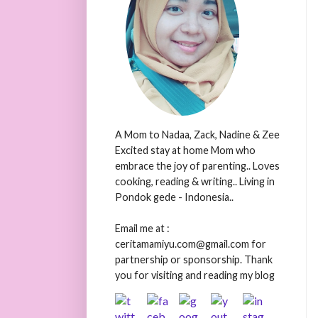
A Mom to Nadaa, Zack, Nadine & Zee
Excited stay at home Mom who
embrace the joy of parenting.. Loves
cooking, reading & writing.. Living in
Pondok gede - Indonesia..
Email me at :
ceritamamiyu.com@gmail.com for
partnership or sponsorship. Thank
you for visiting and reading my blog