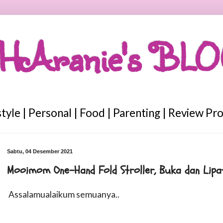
HAranie's BL
style | Personal | Food | Parenting | Review Pr
Sabtu, 04 Desember 2021
Mooimom One-Hand Fold Stroller, Buka dan Lipat
Assalamualaikum semuanya..