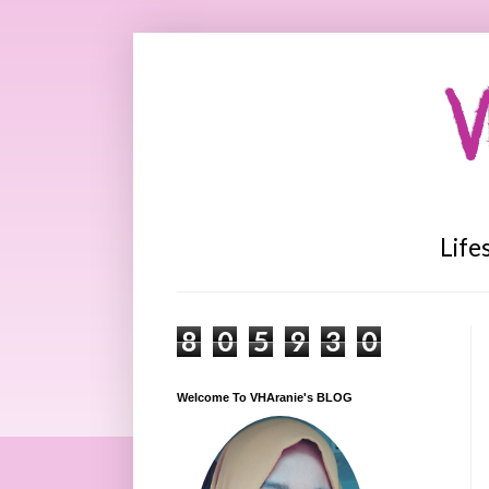
V
Life
8
0
5
9
3
0
Welcome To VHAranie's BLOG