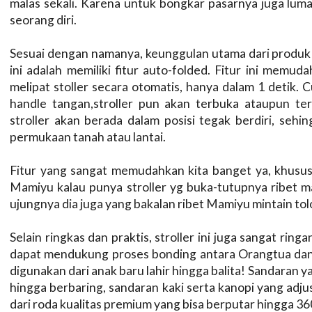
malas sekali. Karena untuk bongkar pasarnya juga luma
seorang diri.
Sesuai dengan namanya, keunggulan utama dari prod
ini adalah memiliki fitur auto-folded. Fitur ini me
melipat stoller secara otomatis, hanya dalam 1 detik.
handle tangan,stroller pun akan terbuka ataupun terli
stroller akan berada dalam posisi tegak berdiri, sehin
permukaan tanah atau lantai.
Fitur yang sangat memudahkan kita banget ya, khusus
Mamiyu kalau punya stroller yg buka-tutupnya ribet 
ujungnya dia juga yang bakalan ribet Mamiyu mintain tolo
Selain ringkas dan praktis, stroller ini juga sangat ring
dapat mendukung proses bonding antara Orangtua dan an
digunakan dari anak baru lahir hingga balita! Sandaran ya
hingga berbaring, sandaran kaki serta kanopi yang adju
dari roda kualitas premium yang bisa berputar hingga 36