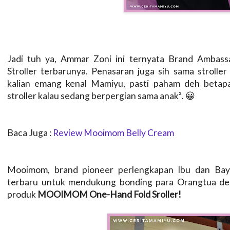
Jadi tuh ya, Ammar Zoni ini ternyata Brand Amb
Stroller terbarunya. Penasaran juga sih sama strol
kalian emang kenal Mamiyu, pasti paham deh beta
stroller kalau sedang berpergian sama anak². 😀
Baca Juga :
Review Mooimom Belly Cream
Mooimom, brand pioneer perlengkapan Ibu dan Bayi
terbaru untuk mendukung bonding para Orangtua den
produk
MOOIMOM One-Hand Fold Sroller!