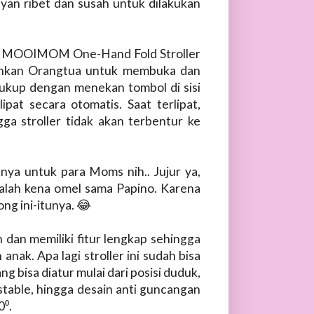
yan ribet dan susah untuk dilakukan
uk MOOIMOM One-Hand Fold Stroller
mudahkan Orangtua untuk membuka dan
 Cukup dengan menekan tombol di sisi
pat secara otomatis. Saat terlipat,
gga stroller tidak akan terbentur ke
nya untuk para Moms nih.. Jujur ya,
malah kena omel sama Papino. Karena
ng ini-itunya. 😂
an dan memiliki fitur lengkap sehingga
ak. Apa lagi stroller ini sudah bisa
ng bisa diatur mulai dari posisi duduk,
stable, hingga desain anti guncangan
0⁰.