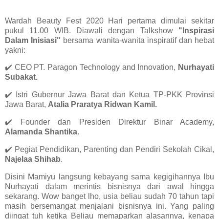
Wardah Beauty Fest 2020 Hari pertama dimulai sekitar
pukul 11.00 WIB. Diawali dengan Talkshow
"Inspirasi
Dalam Inisiasi"
bersama wanita-wanita inspiratif dan hebat
yakni:
✔️ CEO PT. Paragon Technology and Innovation,
Nurhayati
Subakat.
✔️ Istri Gubernur Jawa Barat dan Ketua TP-PKK Provinsi
Jawa Barat,
Atalia Praratya Ridwan Kamil.
✔️ Founder dan Presiden Direktur Binar Academy,
Alamanda Shantika.
✔️ Pegiat Pendidikan, Parenting dan Pendiri Sekolah Cikal,
Najelaa Shihab
.
Disini Mamiyu langsung kebayang sama kegigihannya Ibu
Nurhayati dalam merintis bisnisnya dari awal hingga
sekarang. Wow banget lho, usia beliau sudah 70 tahun tapi
masih bersemangat menjalani bisnisnya ini. Yang paling
diingat tuh ketika Beliau memaparkan alasannya, kenapa