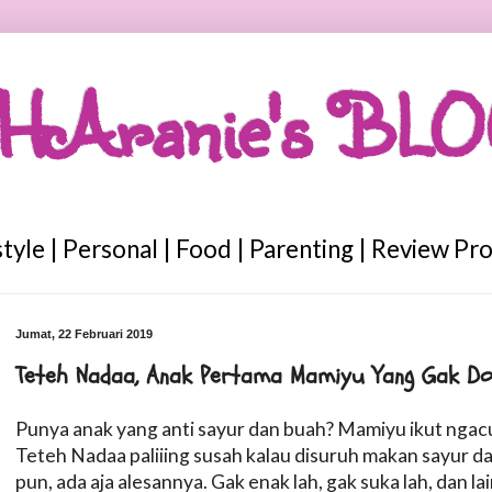
HAranie's BL
style | Personal | Food | Parenting | Review Pr
Jumat, 22 Februari 2019
Teteh Nadaa, Anak Pertama Mamiyu Yang Gak D
Punya anak yang anti sayur dan buah? Mamiyu ikut ngacu
Teteh Nadaa paliiing susah kalau disuruh makan sayur d
pun, ada aja alesannya. Gak enak lah, gak suka lah, dan la