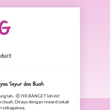
OG
oduct
oyan Sayur dan Buah
ng lah.. 😣 IYA BANGET loh ini!
an buah. Dirayu dengan reward sekali
in sebagainya.