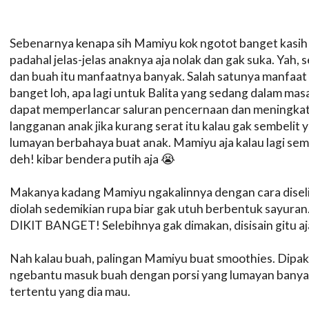
Sebenarnya kenapa sih Mamiyu kok ngotot banget kasih 
padahal jelas-jelas anaknya aja nolak dan gak suka. Yah,
dan buah itu manfaatnya banyak. Salah satunya manfaat 
banget loh, apa lagi untuk Balita yang sedang dalam ma
dapat memperlancar saluran pencernaan dan meningkatk
langganan anak jika kurang serat itu kalau gak sembelit y
lumayan berbahaya buat anak. Mamiyu aja kalau lagi semb
deh! kibar bendera putih aja 😭
Makanya kadang Mamiyu ngakalinnya dengan cara diselipi
diolah sedemikian rupa biar gak utuh berbentuk sayuran.
DIKIT BANGET! Selebihnya gak dimakan, disisain gitu aja
Nah kalau buah, palingan Mamiyu buat smoothies. Dipake
ngebantu masuk buah dengan porsi yang lumayan banyak.
tertentu yang dia mau.