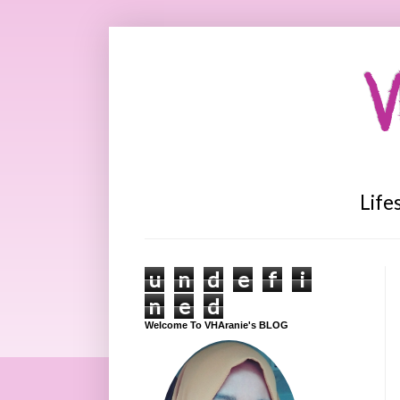
V
Life
u
n
d
e
f
i
n
e
d
Welcome To VHAranie's BLOG