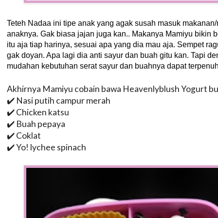
Teteh Nadaa ini tipe anak yang agak susah masuk makanan/mi
anaknya. Gak biasa jajan juga kan.. Makanya Mamiyu bikin b
itu aja tiap harinya, sesuai apa yang dia mau aja. Sempet ragu
gak doyan. Apa lagi dia anti sayur dan buah gitu kan. Tapi d
mudahan kebutuhan serat sayur dan buahnya dapat terpenuh
Akhirnya Mamiyu cobain bawa Heavenlyblush Yogurt bua
✔️ Nasi putih campur merah
✔️ Chicken katsu
✔️ Buah pepaya
✔️ Coklat
✔️ Yo! lychee spinach