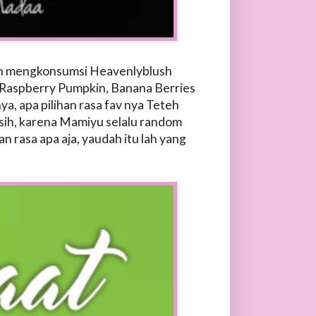
an mengkonsumsi Heavenlyblush
da Raspberry Pumpkin, Banana Berries
a, apa pilihan rasa fav nya Teteh
 sih, karena Mamiyu selalu random
an rasa apa aja, yaudah itu lah yang