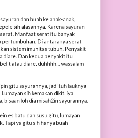
sayuran dan buah ke anak-anak,
 sepele sih alasannya. Karena sayuran
serat. Manfaat serat itu banyak
sa pertumbuhan. Di antaranya serat
an sistem imunitas tubuh. Penyakit
a diare. Dan kedua penyakit itu
elit atau diare, duhhhh... wassalam
n gitu sayurannya, jadi tuh lauknya
 Lumayan sih kemakan dikit. iya
, bisaan loh dia misah2in sayurannya.
in es batu dan susu gitu, lumayan
 Tapi ya gitu sih hanya buah