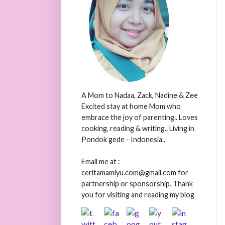
A Mom to Nadaa, Zack, Nadine & Zee
Excited stay at home Mom who
embrace the joy of parenting.. Loves
cooking, reading & writing.. Living in
Pondok gede - Indonesia..
Email me at :
ceritamamiyu.com@gmail.com for
partnership or sponsorship. Thank
you for visiting and reading my blog