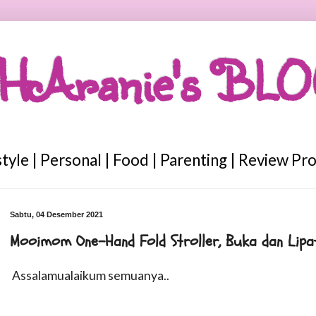
HAranie's BL
style | Personal | Food | Parenting | Review Pr
Sabtu, 04 Desember 2021
Mooimom One-Hand Fold Stroller, Buka dan Lipat
Assalamualaikum semuanya..