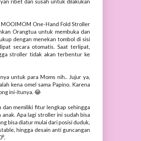
yan ribet dan susah untuk dilakukan
uk MOOIMOM One-Hand Fold Stroller
mudahkan Orangtua untuk membuka dan
 Cukup dengan menekan tombol di sisi
pat secara otomatis. Saat terlipat,
gga stroller tidak akan terbentur ke
nya untuk para Moms nih.. Jujur ya,
malah kena omel sama Papino. Karena
ng ini-itunya. 😂
an dan memiliki fitur lengkap sehingga
ak. Apa lagi stroller ini sudah bisa
ng bisa diatur mulai dari posisi duduk,
stable, hingga desain anti guncangan
0⁰.