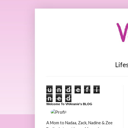
V
Life
u
n
d
e
f
i
n
e
d
Welcome To VHAranie's BLOG
A Mom to Nadaa, Zack, Nadine & Zee