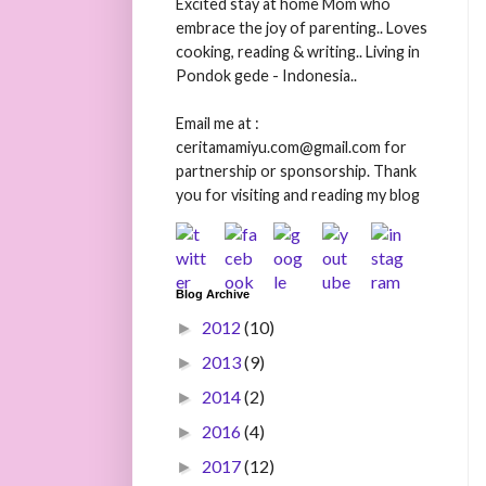
Excited stay at home Mom who
embrace the joy of parenting.. Loves
cooking, reading & writing.. Living in
Pondok gede - Indonesia..
Email me at :
ceritamamiyu.com@gmail.com for
partnership or sponsorship. Thank
you for visiting and reading my blog
Blog Archive
2012
(10)
►
2013
(9)
►
2014
(2)
►
2016
(4)
►
2017
(12)
►