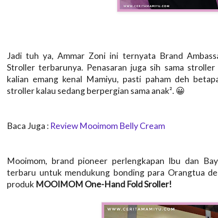
Jadi tuh ya, Ammar Zoni ini ternyata Brand Amb
Stroller terbarunya. Penasaran juga sih sama strol
kalian emang kenal Mamiyu, pasti paham deh beta
stroller kalau sedang berpergian sama anak². 😀
Baca Juga :
Review Mooimom Belly Cream
Mooimom, brand pioneer perlengkapan Ibu dan Bayi
terbaru untuk mendukung bonding para Orangtua den
produk
MOOIMOM One-Hand Fold Sroller!