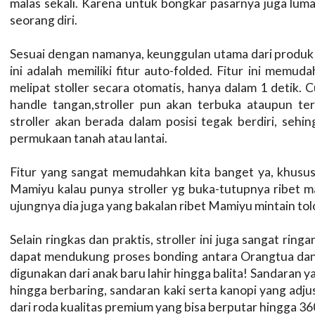
malas sekali. Karena untuk bongkar pasarnya juga luma
seorang diri.
Sesuai dengan namanya, keunggulan utama dari prod
ini adalah memiliki fitur auto-folded. Fitur ini me
melipat stoller secara otomatis, hanya dalam 1 detik.
handle tangan,stroller pun akan terbuka ataupun terli
stroller akan berada dalam posisi tegak berdiri, sehin
permukaan tanah atau lantai.
Fitur yang sangat memudahkan kita banget ya, khusus
Mamiyu kalau punya stroller yg buka-tutupnya ribet 
ujungnya dia juga yang bakalan ribet Mamiyu mintain tolo
Selain ringkas dan praktis, stroller ini juga sangat ring
dapat mendukung proses bonding antara Orangtua dan an
digunakan dari anak baru lahir hingga balita! Sandaran ya
hingga berbaring, sandaran kaki serta kanopi yang adju
dari roda kualitas premium yang bisa berputar hingga 36