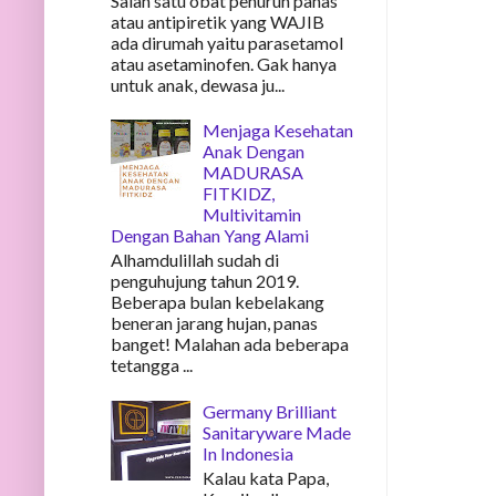
Salah satu obat penurun panas
atau antipiretik yang WAJIB
ada dirumah yaitu parasetamol
atau asetaminofen. Gak hanya
untuk anak, dewasa ju...
Menjaga Kesehatan
Anak Dengan
MADURASA
FITKIDZ,
Multivitamin
Dengan Bahan Yang Alami
Alhamdulillah sudah di
penguhujung tahun 2019.
Beberapa bulan kebelakang
beneran jarang hujan, panas
banget! Malahan ada beberapa
tetangga ...
Germany Brilliant
Sanitaryware Made
In Indonesia
Kalau kata Papa,