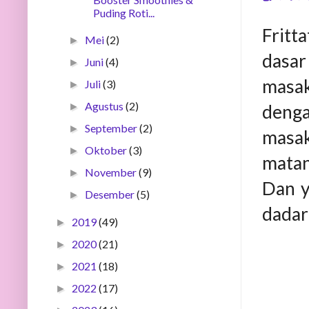
Puding Roti...
Fritt
Mei
(2)
►
dasa
Juni
(4)
►
masak
Juli
(3)
►
Agustus
(2)
denga
►
September
(2)
►
masak
Oktober
(3)
►
matan
November
(9)
►
Dan y
Desember
(5)
►
dadar 
2019
(49)
►
2020
(21)
►
2021
(18)
►
2022
(17)
►