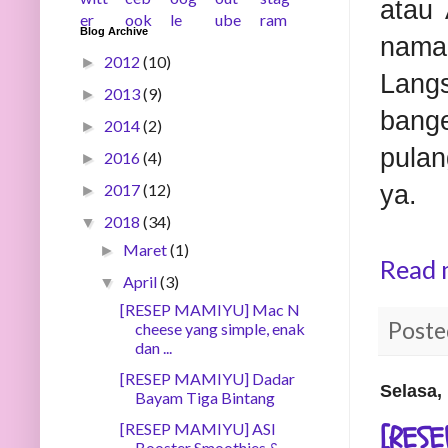
atau 
Blog Archive
nama
2012
(10)
►
Lang
2013
(9)
►
bange
2014
(2)
►
pula
2016
(4)
►
2017
(12)
ya.
►
2018
(34)
▼
Maret
(1)
►
Read 
April
(3)
▼
[RESEP MAMIYU] Mac N
Poste
cheese yang simple, enak
dan ...
[RESEP MAMIYU] Dadar
Selasa, 
Bayam Tiga Bintang
[RESE
[RESEP MAMIYU] ASI
Booster Smoothies &