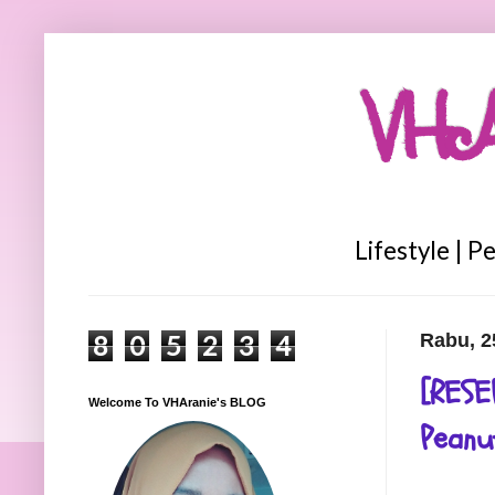
VHA
Lifestyle | P
8
0
5
2
3
4
Rabu, 2
[RESE
Welcome To VHAranie's BLOG
Peanu