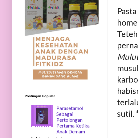
Pasta
hom
Teteh
perna
Mulu
musuh
karbo
habis
Postingan Populer
terla
Parasetamol
sutil. 
Sebagai
Pertolongan
Pertama Ketika
Anak Demam