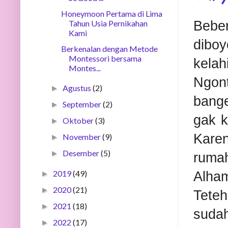
Honeymoon Pertama di Lima
Bebe
Tahun Usia Pernikahan
Kami
dibo
Berkenalan dengan Metode
Montessori bersama
kelah
Montes...
Ngont
Agustus
(2)
►
bange
September
(2)
►
gak k
Oktober
(3)
►
Karen
November
(9)
►
Desember
(5)
►
ruma
2019
(49)
Alham
►
2020
(21)
►
Teteh
2021
(18)
►
sudah
2022
(17)
►