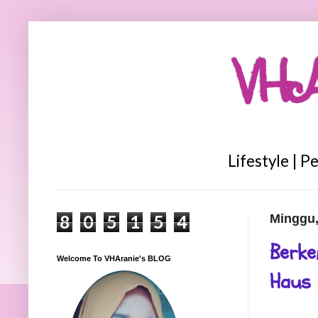
VHA
Lifestyle | P
8
0
5
1
5
4
Minggu,
Berke
Welcome To VHAranie's BLOG
Haus 