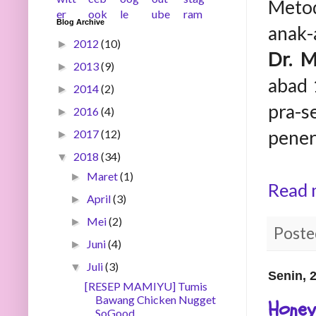
Metod
Blog Archive
anak-
2012
(10)
►
Dr. M
2013
(9)
►
abad 
2014
(2)
►
pra-
2016
(4)
►
pener
2017
(12)
►
2018
(34)
▼
Maret
(1)
►
Read 
April
(3)
►
Mei
(2)
►
Poste
Juni
(4)
►
Juli
(3)
▼
Senin, 2
[RESEP MAMIYU] Tumis
Bawang Chicken Nugget
Honey
SoGood ...