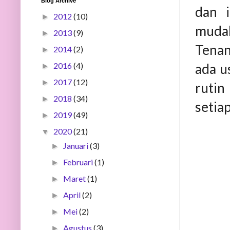
Blog Archive
dan 
2012
(10)
►
mudah
2013
(9)
►
Tenan
2014
(2)
►
ada u
2016
(4)
►
2017
(12)
►
ruti
2018
(34)
►
setia
2019
(49)
►
2020
(21)
▼
Januari
(3)
►
Februari
(1)
►
Maret
(1)
►
April
(2)
►
Mei
(2)
►
Agustus
(3)
►