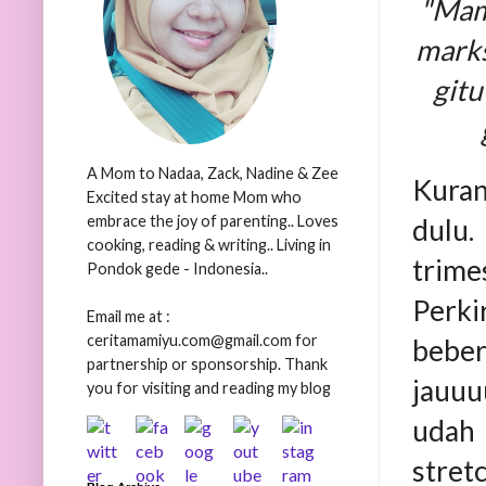
"Mami
marks
gitu
A Mom to Nadaa, Zack, Nadine & Zee
Kuran
Excited stay at home Mom who
embrace the joy of parenting.. Loves
dulu
cooking, reading & writing.. Living in
trim
Pondok gede - Indonesia..
Perki
Email me at :
ceritamamiyu.com@gmail.com for
beber
partnership or sponsorship. Thank
jauuu
you for visiting and reading my blog
udah 
stret