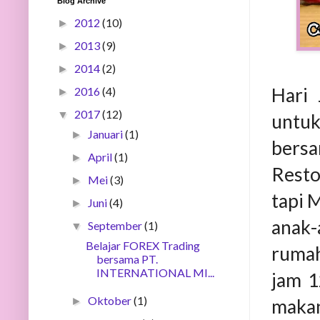
Blog Archive
2012
(10)
►
2013
(9)
►
2014
(2)
►
Hari 
2016
(4)
►
2017
(12)
▼
untuk
Januari
(1)
►
bers
April
(1)
►
Resto
Mei
(3)
►
tapi 
Juni
(4)
►
anak-
September
(1)
▼
Belajar FOREX Trading
rumah
bersama PT.
INTERNATIONAL MI...
jam 1
Oktober
(1)
►
makan