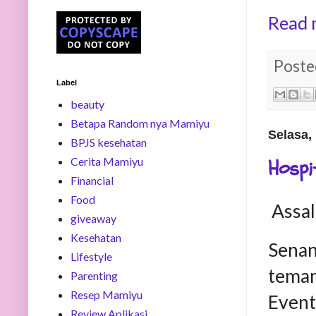
Read 
Poste
Label
beauty
Betapa Random nya Mamiyu
Selasa,
BPJS kesehatan
Hospi
Cerita Mamiyu
Financial
Food
Assal
giveaway
Kesehatan
Senan
Lifestyle
teman
Parenting
Resep Mamiyu
Even
Review Aplikasi