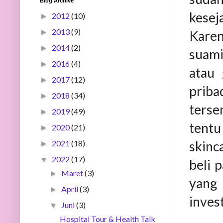
Blog Archive
kesej
2012
(10)
►
2013
(9)
Karen
►
2014
(2)
►
suami
2016
(4)
►
atau
2017
(12)
►
priba
2018
(34)
►
terse
2019
(49)
►
tentu
2020
(21)
►
skinc
2021
(18)
►
2022
(17)
▼
beli 
Maret
(3)
►
yang 
April
(3)
►
inves
Juni
(3)
▼
Hospital Tour & Health Talk