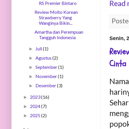
Read 
RS Premier Bintaro
Review Molto Korean
Strawberry Yang
Poste
Wanginya Bikin...
Amartha dan Perempuan
Tangguh Indonesia
Senin, 
Juli
(1)
Revie
►
Agustus
(2)
►
Cinta
September
(1)
►
November
(1)
►
Naman
Desember
(3)
►
harin
2023
(16)
►
Sehar
2024
(7)
►
mengg
2025
(2)
►
popo