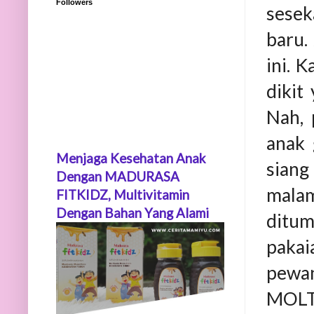
Followers
sesek
baru.
ini. K
dikit
Nah, 
anak 
Menjaga Kesehatan Anak
siang
Dengan MADURASA
malam
FITKIDZ, Multivitamin
Dengan Bahan Yang Alami
ditum
paka
pewan
MOLT