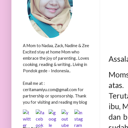
A Mom to Nadaa, Zack, Nadine & Zee
Excited stay at home Mom who
Assal
embrace the joy of parenting.. Loves
cooking, reading & writing.. Living in
Pondok gede - Indonesia..
Moms,
atas.
Email me at :
ceritamamiyu.com@gmail.com for
Teruta
partnership or sponsorship. Thank
you for visiting and reading my blog
ibu, 
dan b
sudah