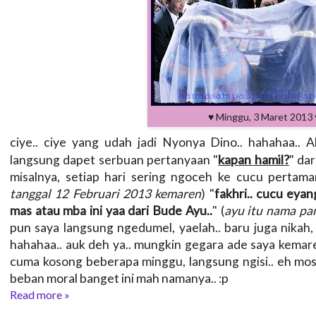
♥ Minggu, 3 Maret 2013 
ciye.. ciye yang udah jadi Nyonya Dino.. hahahaa.. Al
kapan hamil?
langsung dapet serbuan pertanyaan "
" da
misalnya, setiap hari sering ngoceh ke cucu pertama
tanggal 12 Februari 2013 kemaren
) "
fakhri.. cucu eya
mas atau mba ini yaa dari Bude Ayu..
" (
ayu itu nama pa
pun saya langsung ngedumel, yaelah.. baru juga nikah, 
hahahaa.. auk deh ya.. mungkin gegara ade saya kemare
cuma kosong beberapa minggu, langsung ngisi.. eh moso
beban moral banget ini mah namanya.. :p
Read more »