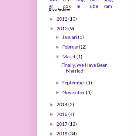
Blog Archive
2012
(10)
►
2013
(9)
▼
Januari
(1)
►
Februari
(2)
►
Maret
(1)
▼
Finally, We Have Been
Married!
September
(1)
►
November
(4)
►
2014
(2)
►
2016
(4)
►
2017
(12)
►
2018
(34)
►