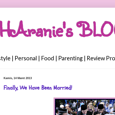
HAranie's BL
style | Personal | Food | Parenting | Review Pr
Kamis, 14 Maret 2013
Finally, We Have Been Married!