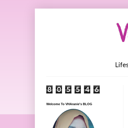
V
Life
8
0
5
5
4
6
Welcome To VHAranie's BLOG