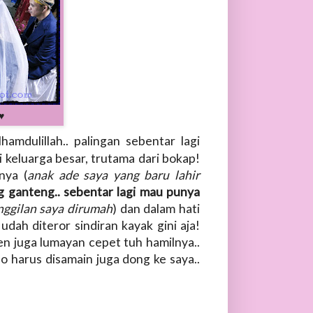
♥
hamdulillah.. palingan sebentar lagi
ri keluarga besar, trutama dari bokap!
nya (
anak ade saya yang baru lahir
ng ganteng.. sebentar lagi mau punya
nggilan saya dirumah
) dan dalam hati
udah diteror sindiran kayak gini aja!
n juga lumayan cepet tuh hamilnya..
 harus disamain juga dong ke saya..