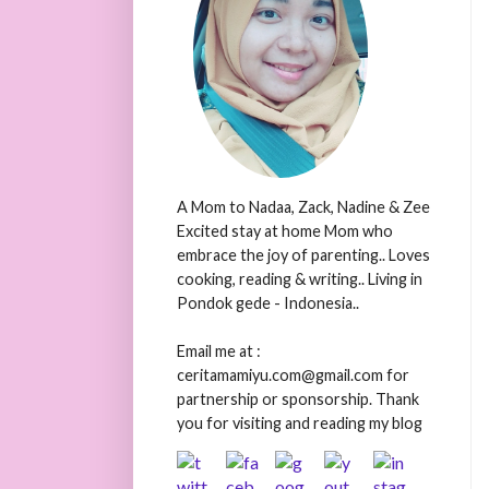
A Mom to Nadaa, Zack, Nadine & Zee
Excited stay at home Mom who
embrace the joy of parenting.. Loves
cooking, reading & writing.. Living in
Pondok gede - Indonesia..
Email me at :
ceritamamiyu.com@gmail.com for
partnership or sponsorship. Thank
you for visiting and reading my blog