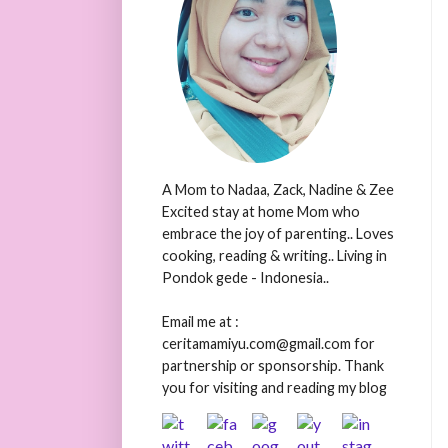
A Mom to Nadaa, Zack, Nadine & Zee
Excited stay at home Mom who
embrace the joy of parenting.. Loves
cooking, reading & writing.. Living in
Pondok gede - Indonesia..
Email me at :
ceritamamiyu.com@gmail.com for
partnership or sponsorship. Thank
you for visiting and reading my blog