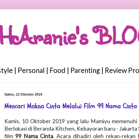
HAranie's BL
style | Personal | Food | Parenting | Review Pr
Sabtu, 12 Oktober 2019
Mencari Makna Cinta Melalui Film 99 Nama Cinta
Kamis, 10 Oktober 2019 yang lalu Mamiyu memenuhi 
Berlokasi di Beranda Kitchen, Kebayoran baru - Jakarta S
film
99 Nama Cinta
. Acara dihadiri oleh rekan-reka