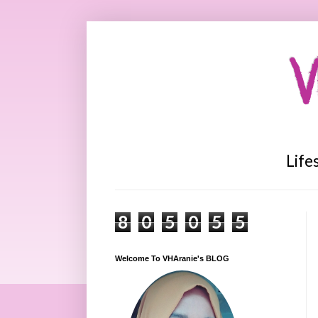
V
Life
8
0
5
0
5
5
Welcome To VHAranie's BLOG