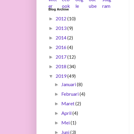
Blog Archive
2012
(10)
►
2013
(9)
►
2014
(2)
►
2016
(4)
►
2017
(12)
►
2018
(34)
►
2019
(49)
▼
Januari
(8)
►
Februari
(4)
►
Maret
(2)
►
April
(4)
►
Mei
(1)
►
Juni
(3)
►