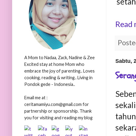
setah
Read 
Poste
A Mom to Nadaa, Zack, Nadine & Zee
Sabtu, 
Excited stay at home Mom who
embrace the joy of parenting.. Loves
Seran
cooking, reading & writing.. Living in
Pondok gede - Indonesia..
Seben
Email me at :
sekal
ceritamamiyu.com@gmail.com for
partnership or sponsorship. Thank
tahun 
you for visiting and reading my blog
sekara