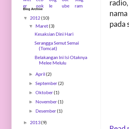
radio,
Blog Archive
nama 
2012
(10)
▼
pada s
Maret
(3)
▼
Kesaksian Dini Hari
Serangga Semut Semai
(Tomcat)
Belakangan Ini Isi Otaknya
Melee Melulu
April
(2)
►
September
(2)
►
Oktober
(1)
►
November
(1)
►
Desember
(1)
►
2013
(9)
►
Read 