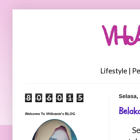
VHA
Lifestyle | P
8
0
6
0
1
5
Selasa,
Belak
Welcome To VHAranie's BLOG
Se