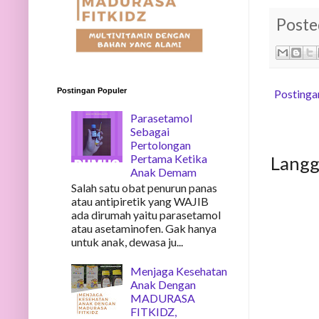
Poste
Postingan Populer
Postinga
Parasetamol
Sebagai
Pertolongan
Pertama Ketika
Lang
Anak Demam
Salah satu obat penurun panas
atau antipiretik yang WAJIB
ada dirumah yaitu parasetamol
atau asetaminofen. Gak hanya
untuk anak, dewasa ju...
Menjaga Kesehatan
Anak Dengan
MADURASA
FITKIDZ,