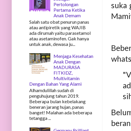
suka 
Pertolongan
Pertama Ketika
Mamiy
Anak Demam
Salah satu obat penurun panas
atau antipiretik yang WAJIB
ada dirumah yaitu parasetamol
atau asetaminofen. Gak hanya
untuk anak, dewasa ju...
Beber
Menjaga Kesehatan
whats
Anak Dengan
MADURASA
FITKIDZ,
"V
Multivitamin
ad
Dengan Bahan Yang Alami
Alhamdulillah sudah di
si
penguhujung tahun 2019.
Beberapa bulan kebelakang
beneran jarang hujan, panas
Belum
banget! Malahan ada beberapa
tetangga ...
bera
Germany Brilliant