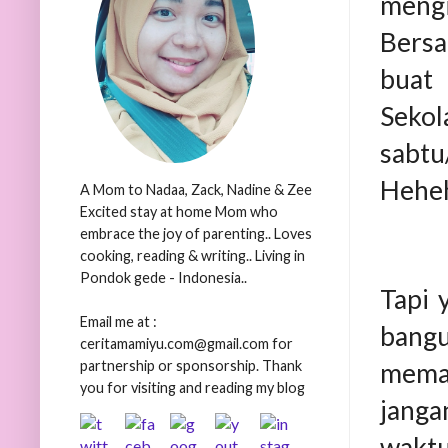
mengi
Bers
buat 
Sekol
sabtu
Heheh
A Mom to Nadaa, Zack, Nadine & Zee
Excited stay at home Mom who
embrace the joy of parenting.. Loves
cooking, reading & writing.. Living in
Pondok gede - Indonesia..
Tapi 
Email me at :
bang
ceritamamiyu.com@gmail.com for
partnership or sponsorship. Thank
meman
you for visiting and reading my blog
janga
waktu