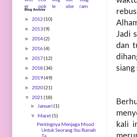
rebu
Blog Archive
2012
(10)
►
Alham
2013
(9)
►
Jadi 
2014
(2)
►
dan t
2016
(4)
►
dihan
2017
(12)
►
siang 
2018
(34)
►
2019
(49)
►
2020
(21)
►
2021
(18)
▼
Berh
Januari
(1)
►
menye
Maret
(5)
▼
kali 
Pentingnya Menjaga Mood
Untuk Seorang Ibu Rumah
merup
Ta...