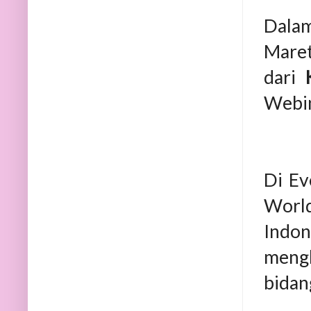
Dalam
Mare
dari
Webin
Di Ev
Worl
Indon
meng
bidang