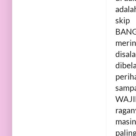
adala
skip
BANG
merin
disal
dibe
perih
sampa
WAJI
ragan
masin
palin