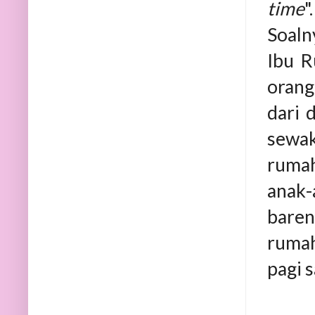
time
"
Soaln
Ibu R
orang
dari 
sewak
rumah
anak-
baren
rumah
pagi 