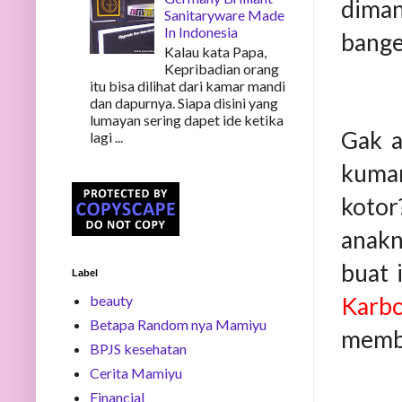
diman
Sanitaryware Made
In Indonesia
bange
Kalau kata Papa,
Kepribadian orang
itu bisa dilihat dari kamar mandi
dan dapurnya. Siapa disini yang
lumayan sering dapet ide ketika
Gak a
lagi ...
kuman
kotor
anakn
buat
Label
beauty
Karbo
Betapa Random nya Mamiyu
memb
BPJS kesehatan
Cerita Mamiyu
Financial