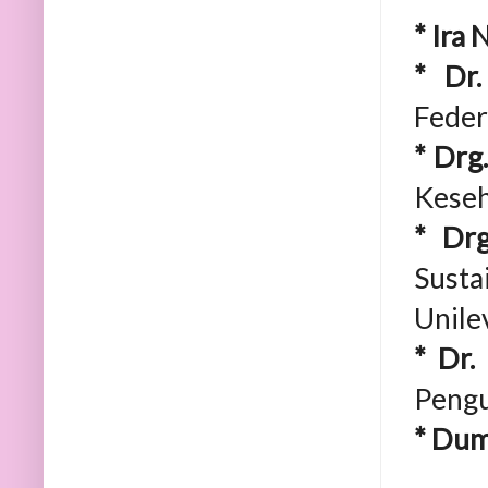
* Ira 
* Dr.
Feder
* Drg
Keseh
* Drg
Susta
Unile
* Dr.
Pengu
* Duma