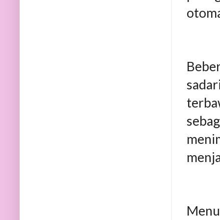
otoma
Beber
sadar
terba
sebag
menim
menja
Menu