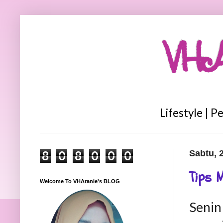
VHA
Lifestyle | P
8
0
8
0
0
0
Sabtu, 
Tips 
Welcome To VHAranie's BLOG
Senin