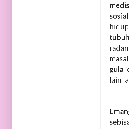
medis
sosia
hidup
tubuh
radan
masal
gula 
lain la
Emang
sebis