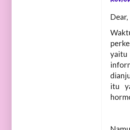
Dear,
Waktu
perke
yaitu
infor
dianj
itu 
hormo
Namun