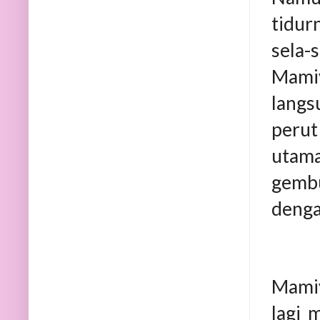
tidur
sela-
Mamiy
langs
perut
utama
gembu
denga
Mamiy
lagi 