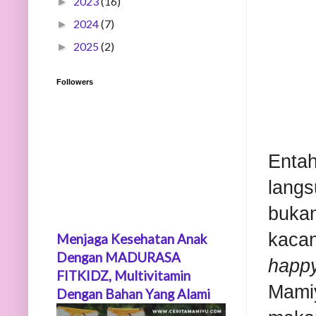
2023
(16)
►
2024
(7)
►
2025
(2)
►
Followers
Enta
langs
buka
kaca
Menjaga Kesehatan Anak
Dengan MADURASA
happ
FITKIDZ, Multivitamin
Mami
Dengan Bahan Yang Alami