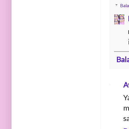
Bala
Bal
A
Y
m
s