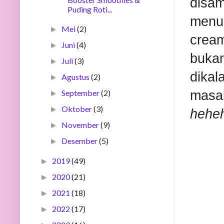
disam
Puding Roti...
menu 
Mei
(2)
►
crea
Juni
(4)
►
bukan
Juli
(3)
►
dikal
Agustus
(2)
►
September
(2)
masa
►
Oktober
(3)
►
hehe
November
(9)
►
Desember
(5)
►
2019
(49)
►
2020
(21)
►
2021
(18)
►
2022
(17)
►