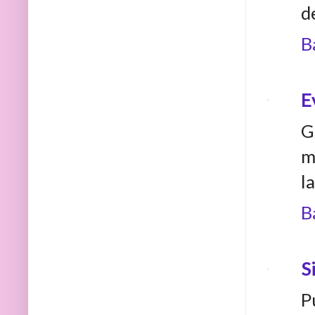
d
B
E
G
m
l
B
S
P