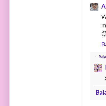
A
W
m

B
Bala
Bal