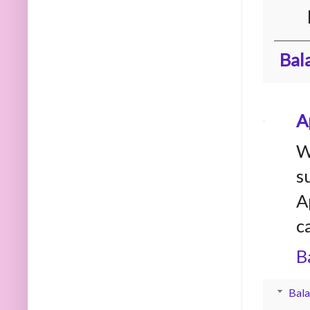
Bal
A
W
s
A
c
B
Bala