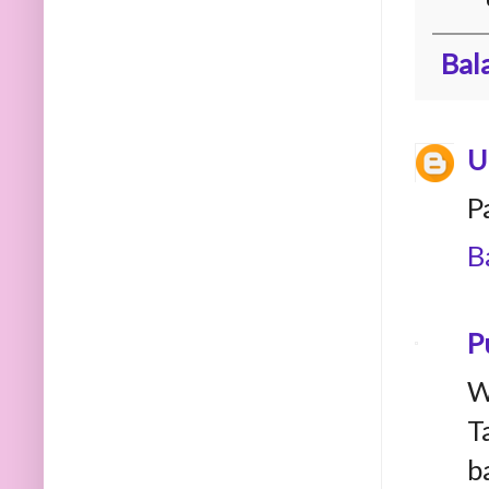
Bal
U
P
B
P
W
T
b