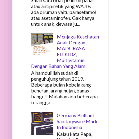
Salah satu obat penurun panas
atau antipiretik yang WAJIB
ada dirumah yaitu parasetamol
atau asetaminofen. Gak hanya
untuk anak, dewasa ju...
Menjaga Kesehatan
Anak Dengan
MADURASA
FITKIDZ,
Multivitamin
Dengan Bahan Yang Alami
Alhamdulillah sudah di
penguhujung tahun 2019.
Beberapa bulan kebelakang
beneran jarang hujan, panas
banget! Malahan ada beberapa
tetangga ...
Germany Brilliant
Sanitaryware Made
In Indonesia
Kalau kata Papa,