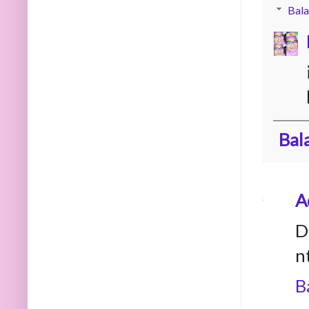
Bala
Bal
A
D
n
B