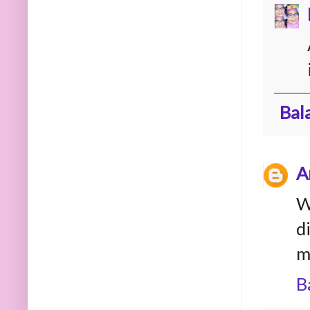
Bal
A
W
d
m
B