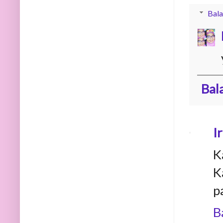
Bala
Bal
I
K
K
p
B