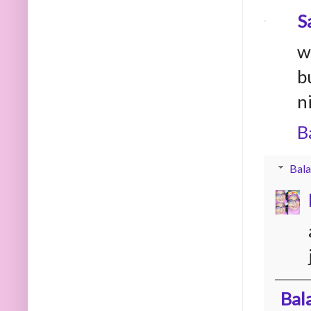
S
w
b
n
B
Bala
Bal