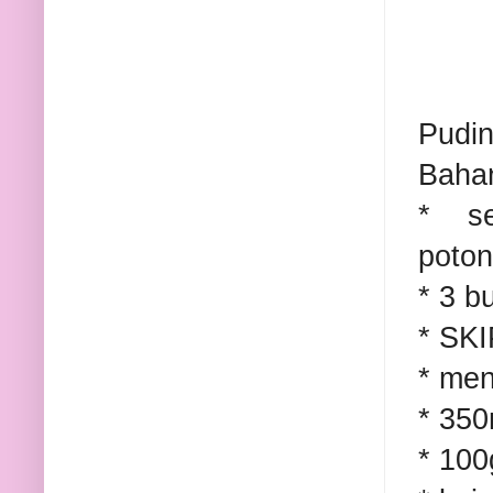
Pudin
Baha
* se
poton
* 3 b
* SKI
* me
* 350
* 100