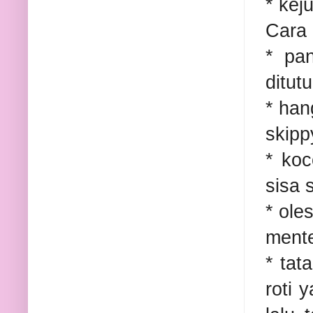
* kej
Cara
* pan
ditut
* han
skipp
* koc
sisa 
* ole
ment
* tat
roti 