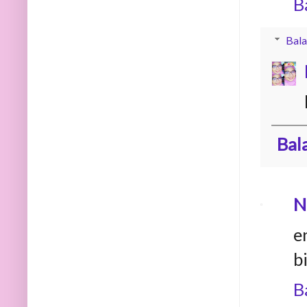
B
Bala
Bal
N
e
b
B