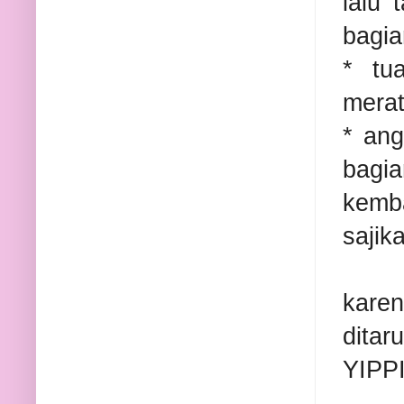
lalu 
bagia
* tu
merat
* ang
bagi
kemba
sajik
kare
ditar
YIPPI