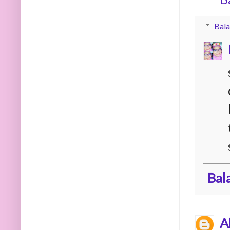
Bala
Bal
A