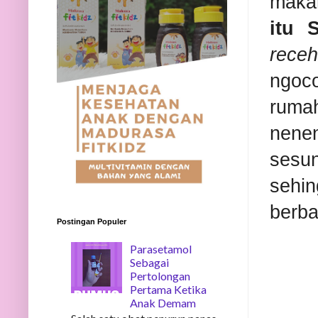
maka
itu
receh
ngoco
ruma
nenen
sesu
sehi
berba
Postingan Populer
Parasetamol
Sebagai
Pertolongan
Pertama Ketika
Anak Demam