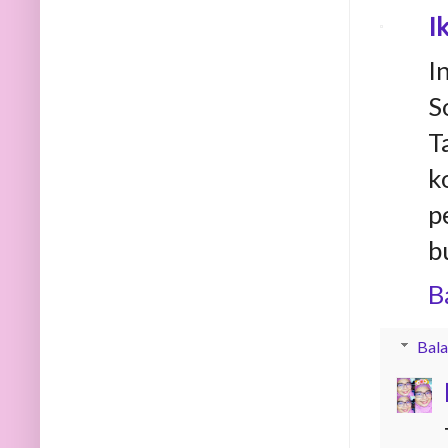
I
I
S
T
k
p
b
B
Bala