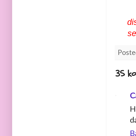
di
se
Poste
35 ko
C
H
d
B