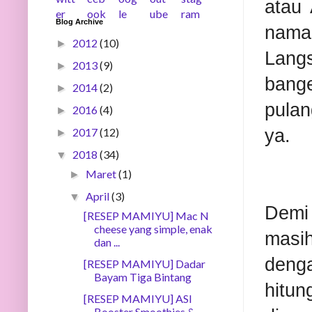
atau 
Blog Archive
nama
2012
(10)
►
Lang
2013
(9)
►
bange
2014
(2)
►
pula
2016
(4)
►
2017
(12)
ya.
►
2018
(34)
▼
Maret
(1)
►
April
(3)
▼
Demi 
[RESEP MAMIYU] Mac N
cheese yang simple, enak
masi
dan ...
deng
[RESEP MAMIYU] Dadar
Bayam Tiga Bintang
hitu
[RESEP MAMIYU] ASI
Booster Smoothies &