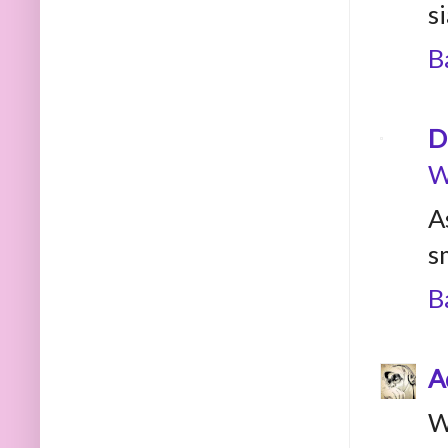
s
B
D
W
A
s
B
A
W