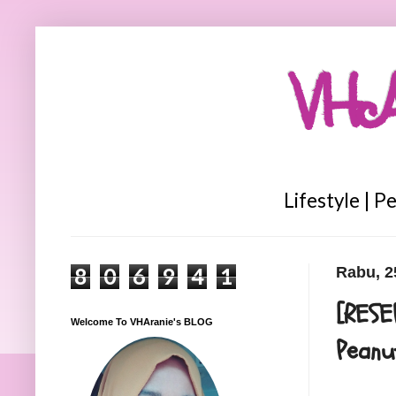
VHA
Lifestyle | P
8
0
6
9
4
1
Rabu, 2
[RESE
Welcome To VHAranie's BLOG
Peanu