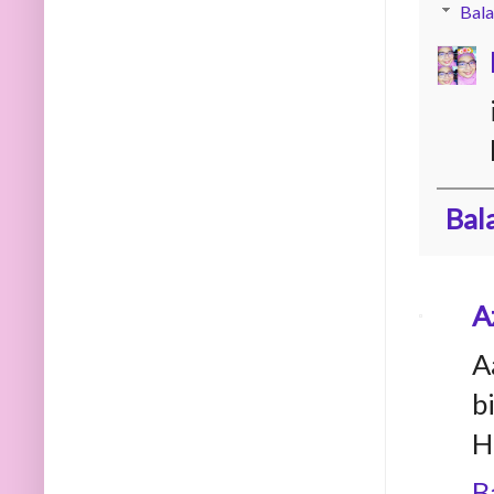
Bala
Bal
A
A
b
H
B