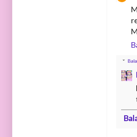
M
r
M
B
Bala
Bal