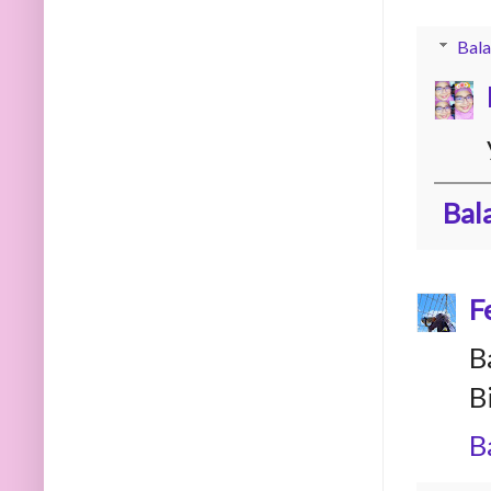
Bala
Bal
F
B
B
B