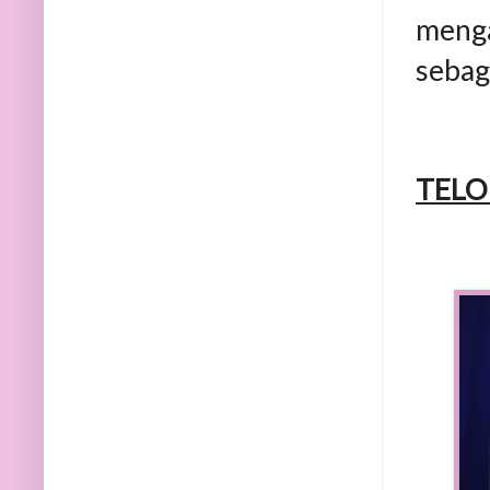
menga
sebag
TELO