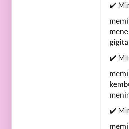
✔️ Mi
memil
menen
gigit
✔️ Mi
memil
kembu
menin
✔️ Mi
memil