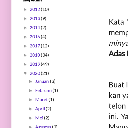
Blog Archive
2012
(10)
►
2013
(9)
►
Kata 
2014
(2)
►
mempu
2016
(4)
►
minya
2017
(12)
►
Adas 
2018
(34)
►
2019
(49)
►
2020
(21)
▼
Januari
(3)
►
Buat 
Februari
(1)
►
kan y
Maret
(1)
►
telon
April
(2)
►
ini. 
Mei
(2)
►
Mama 
Agustus
(3)
►