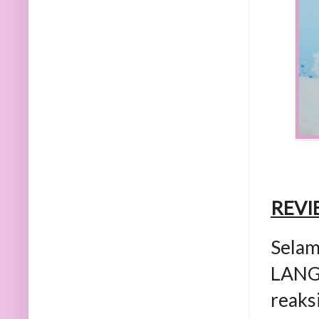
REVI
Sela
LANG 
reaks