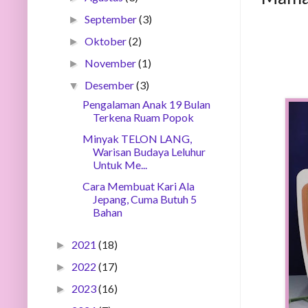
September
(3)
►
Oktober
(2)
►
November
(1)
►
Desember
(3)
▼
Pengalaman Anak 19 Bulan
Terkena Ruam Popok
Minyak TELON LANG,
Warisan Budaya Leluhur
Untuk Me...
Cara Membuat Kari Ala
Jepang, Cuma Butuh 5
Bahan
2021
(18)
►
2022
(17)
►
2023
(16)
►