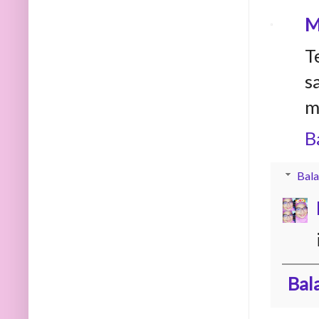
M
T
s
m
B
Bala
Bal