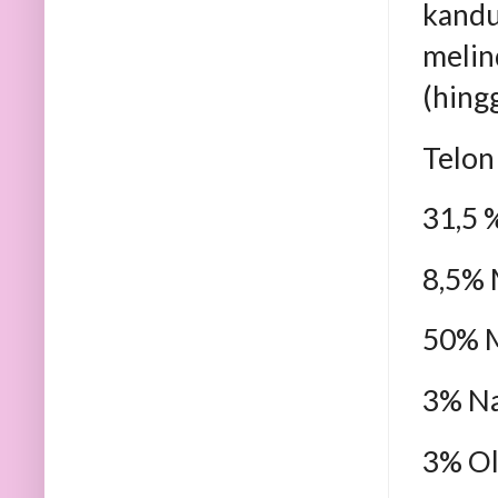
kand
melin
(hing
Telon
31,5 
8,5% 
50% M
3% Na
3% O