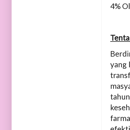
4% Ol
Tent
Berd
yang 
trans
masya
tahun
keseh
farma
efekt