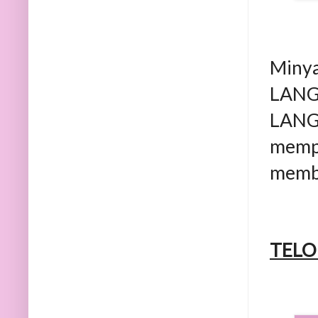
Minya
LANG.
LANG 
memp
membe
TELO