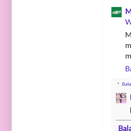
M
W
M
m
m
B
Bala
Bal