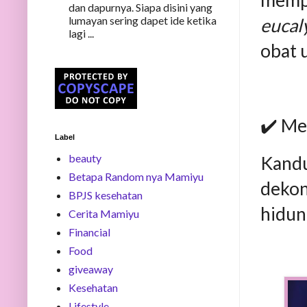
dan dapurnya. Siapa disini yang
lumayan sering dapet ide ketika
eucal
lagi ...
obat 
✔️ Me
Label
beauty
Kandu
Betapa Random nya Mamiyu
dekon
BPJS kesehatan
hidun
Cerita Mamiyu
Financial
Food
giveaway
Kesehatan
Lifestyle