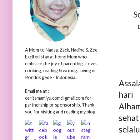
S
A Mom to Nadaa, Zack, Nadine & Zee
Excited stay at home Mom who
embrace the joy of parenting.. Loves
cooking, reading & writing.. Living in
Pondok gede - Indonesia..
Assal
Email me at :
hari
ceritamamiyu.com@gmail.com for
Alham
partnership or sponsorship. Thank
you for visiting and reading my blog
sehat
selalu