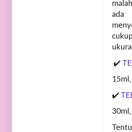
malah
ada 
menye
cukup
ukuran
✔️
TE
15ml,
✔️
TE
30ml,
Tentu