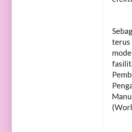
Sebag
terus
mode
fasil
Pembu
Peng
Manuf
(Worl