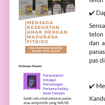
✔️ Da
Sensa
telon
dan a
panas
pas d
Postingan Populer
Parasetamol
Sebagai
Pertolongan
✔️ Me
Pertama Ketika
Anak Demam
Kandu
Salah satu obat penurun panas
atau antipiretik yang WAJIB