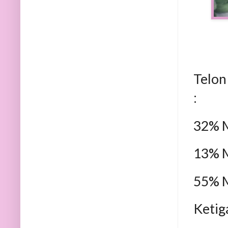
Telon
:
32% M
13% M
55% M
Ketig