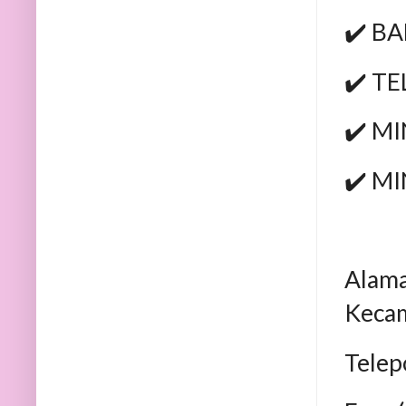
✔️ B
✔️ T
✔️ M
✔️ M
Alama
Kecam
Telep