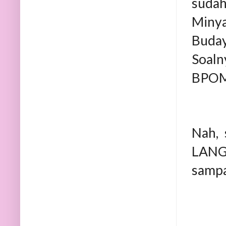
sudah
Miny
Buday
Soaln
BPOM
Nah, 
LANG.
sampa