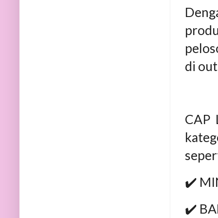
Denga
produ
pelos
di out
CAP 
kateg
sepert
✔️ M
✔️ B