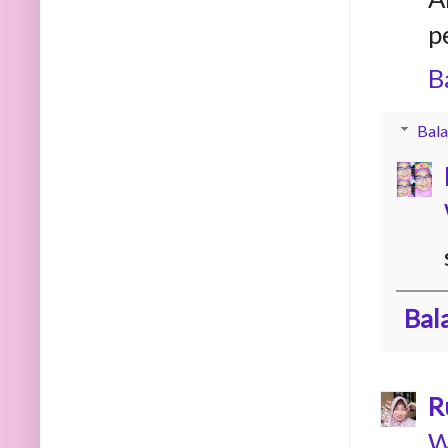
p
B
Bala
Bal
R
W