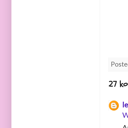
Poste
27 ko
l
W
A