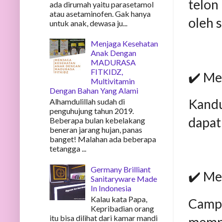
telon
ada dirumah yaitu parasetamol
atau asetaminofen. Gak hanya
oleh 
untuk anak, dewasa ju...
Menjaga Kesehatan
Anak Dengan
MADURASA
FITKIDZ,
✔️ Me
Multivitamin
Dengan Bahan Yang Alami
Kandu
Alhamdulillah sudah di
penguhujung tahun 2019.
dapat
Beberapa bulan kebelakang
beneran jarang hujan, panas
banget! Malahan ada beberapa
tetangga ...
Germany Brilliant
✔️ Me
Sanitaryware Made
In Indonesia
Kalau kata Papa,
Campu
Kepribadian orang
itu bisa dilihat dari kamar mandi
memp