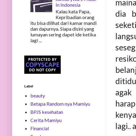
maina
In Indonesia
Kalau kata Papa,
dia b
Kepribadian orang
seket
itu bisa dilihat dari kamar mandi
dan dapurnya. Siapa disini yang
langs
lumayan sering dapet ide ketika
lagi ...
sese
resik
belan
ditid
Label
agak 
beauty
harap
Betapa Random nya Mamiyu
BPJS kesehatan
kenya
Cerita Mamiyu
lagi..
Financial