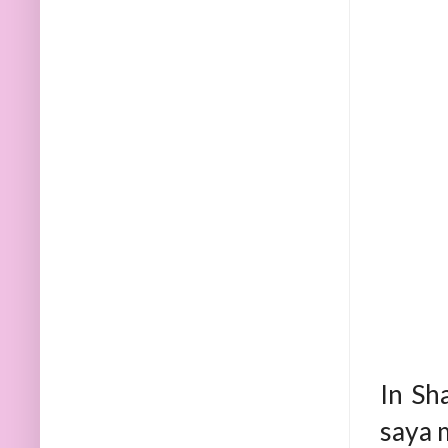
In Sh
saya m