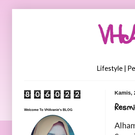
VHA
Lifestyle | P
8
0
6
0
2
2
Kamis, 
Resmi
Welcome To VHAranie's BLOG
Alham