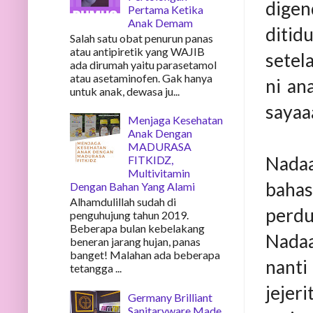
digen
Pertama Ketika
Anak Demam
ditid
Salah satu obat penurun panas
atau antipiretik yang WAJIB
setel
ada dirumah yaitu parasetamol
atau asetaminofen. Gak hanya
ni an
untuk anak, dewasa ju...
sayaaa
Menjaga Kesehatan
Anak Dengan
MADURASA
Nadaa
FITKIDZ,
Multivitamin
bahas
Dengan Bahan Yang Alami
Alhamdulillah sudah di
perdu
penguhujung tahun 2019.
Beberapa bulan kebelakang
Nadaa
beneran jarang hujan, panas
banget! Malahan ada beberapa
nanti
tetangga ...
jejer
Germany Brilliant
Sanitaryware Made