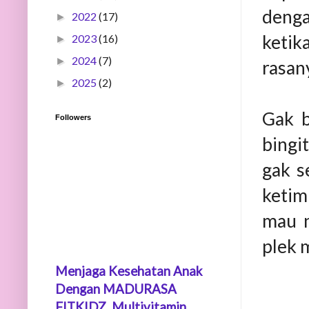
denga
2022
(17)
►
ketik
2023
(16)
►
2024
(7)
►
rasany
2025
(2)
►
Gak b
Followers
bingi
gak s
ketim
mau n
plek 
Menjaga Kesehatan Anak
Dengan MADURASA
FITKIDZ, Multivitamin