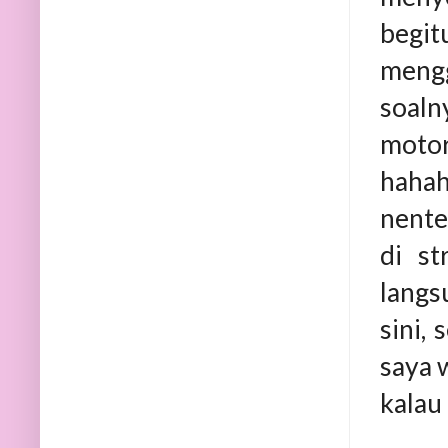
begit
mengg
soaln
motor
haha
nente
di st
langs
sini,
saya 
kalau