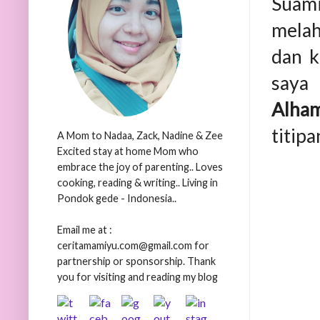
Suami
melah
dan 
saya
Alham
titipa
A Mom to Nadaa, Zack, Nadine & Zee
Excited stay at home Mom who
embrace the joy of parenting.. Loves
cooking, reading & writing.. Living in
Pondok gede - Indonesia..
Email me at :
ceritamamiyu.com@gmail.com for
partnership or sponsorship. Thank
you for visiting and reading my blog