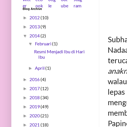
Blog Archive
2012
(10)
►
2013
(9)
►
2014
(2)
▼
Subha
Februari
(1)
▼
Nadaa
Resmi Menjadi Ibu di Hari
Ibu
teru
April
(1)
►
anakn
2016
(4)
walau
►
2017
(12)
►
lepas
2018
(34)
►
mengur
2019
(49)
►
membe
2020
(21)
►
Papi
2021
(18)
►