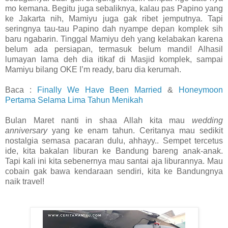
mo kemana. Begitu juga sebaliknya, kalau pas Papino yang
ke Jakarta nih, Mamiyu juga gak ribet jemputnya. Tapi
seringnya tau-tau Papino dah nyampe depan komplek sih
baru ngabarin. Tinggal Mamiyu deh yang kelabakan karena
belum ada persiapan, termasuk belum mandi! Alhasil
lumayan lama deh dia itikaf di Masjid komplek, sampai
Mamiyu bilang OKE I’m ready, baru dia kerumah.
Baca :
Finally We Have Been Married
&
Honeymoon
Pertama Selama Lima Tahun Menikah
Bulan Maret nanti in shaa Allah kita mau
wedding
anniversary
yang ke enam tahun. Ceritanya mau sedikit
nostalgia semasa pacaran dulu, ahhayy.. Sempet tercetus
ide, kita bakalan liburan ke Bandung bareng anak-anak.
Tapi kali ini kita sebenernya mau santai aja liburannya. Mau
cobain gak bawa kendaraan sendiri, kita ke Bandungnya
naik travel!