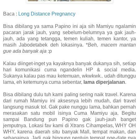
Baca :
Long Distance Pregnancy
Bisa dibilang ya sama Papino ini aja sih Mamiyu ngalamin
pacaran jarak jauh, yang sebelum-belumnya ya gak jauh-
jauh, ada yang tetangga, temen kuliah, temen kantor, ya
masih Jabodetabek deh lokasinya. *
Beh, macem mantan
gue ada banyak aja
:p
Kalau diinget-inget ya kayaknya banyak dukanya sih, setiap
hari komunikasi cuma ngandelin HP & social media.
Sukanya kalau pas mau ketemuan, wkwkwk.. udah ditunggu
lama, eh ketemunya cuma sebentar,
lama diperjalanan
.
Bisa dibilang dulu tuh kami paling sering naik travel. Karena
dari rumah Mamiyu ini aksesnya lebih mudah, dari travel
langsung masuk tol. Gak pake nunggu lama, bahkan pernah
merasakan satu mobil isinya Cuma Mamiyu aja. Begitu
sampai Bandung pun Papino gak jauh-jauh banget
jemputnya. Lokasi fav kami di Xtrans Cihampelas, WHY OH
WHY, karena daerah situ banyak Mall, tempat makan, dan
sebagainya. Jadi gak bingung nentuin tempat nge-date nya