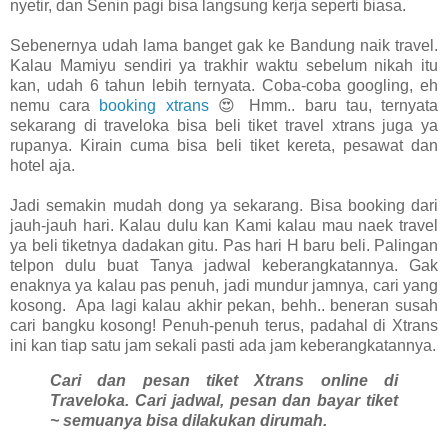
nyetir, dan Senin pagi bisa langsung kerja seperti biasa.
Sebenernya udah lama banget gak ke Bandung naik travel.
Kalau Mamiyu sendiri ya trakhir waktu sebelum nikah itu
kan, udah 6 tahun lebih ternyata. Coba-coba googling, eh
nemu cara
booking xtrans
😍 Hmm.. baru tau, ternyata
sekarang di traveloka bisa beli tiket travel xtrans juga ya
rupanya. Kirain cuma bisa beli tiket kereta, pesawat dan
hotel aja.
Jadi semakin mudah dong ya sekarang. Bisa booking dari
jauh-jauh hari. Kalau dulu kan Kami kalau mau naek travel
ya beli tiketnya dadakan gitu. Pas hari H baru beli. Palingan
telpon dulu buat Tanya jadwal keberangkatannya. Gak
enaknya ya kalau pas penuh, jadi mundur jamnya, cari yang
kosong.
Apa lagi kalau akhir pekan, behh.. beneran susah
cari bangku kosong! Penuh-penuh terus, padahal di Xtrans
ini kan tiap satu jam sekali pasti ada jam keberangkatannya.
Cari dan pesan tiket Xtrans online di
Traveloka. Cari jadwal, pesan dan bayar tiket
~ semuanya bisa dilakukan dirumah.