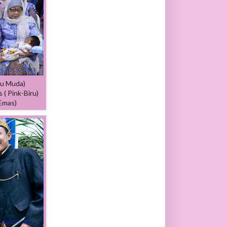
ru Muda)
( Pink-Biru)
Emas)