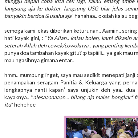
minggu depan coba kita cek lagi, kalau emang ampe 
langsung aja ke dokter, langsung USG biar jelas semua
banyakin berdoa & usaha aja
" hahahaa.. okelah kalau beg
semoga kami lekas diberikan keturunan.. Aamiin.. seri
hati kayak gini, : "
Ya Allah.. kalau boleh, kami dikasih a
seterah Allah deh cewek/cowoknya.. yang penting kemba
punya doa tambahan kayak gitu? :p tapiiiii... ya gak mau ma
mau ngasihnya gimana entar..
hmm.. mumpung inget, saya mau sedikit menepati janji d
penampakan seragam Panitia & Keluarga yang perna
lengkapnya nanti kapan² saya unjukin deh yaa.. dua
kayaknya.. *
alesaaaaaaan... bilang aja males bongkar² 
itu
* hehehee