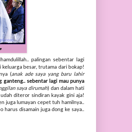
♥
hamdulillah.. palingan sebentar lagi
ri keluarga besar, trutama dari bokap!
nya (
anak ade saya yang baru lahir
ng ganteng.. sebentar lagi mau punya
nggilan saya dirumah
) dan dalam hati
udah diteror sindiran kayak gini aja!
n juga lumayan cepet tuh hamilnya..
 harus disamain juga dong ke saya..