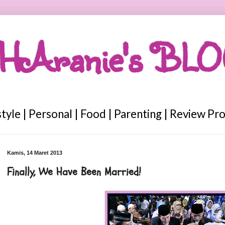
HAranie's BL
style | Personal | Food | Parenting | Review Pr
Kamis, 14 Maret 2013
Finally, We Have Been Married!