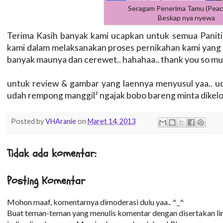
Seragam Penerima Tamu (Peac
Beskap nya nyewa
Terima Kasih banyak kami ucapkan untuk semua Panit
kami dalam melaksanakan proses pernikahan kami yang s
banyak maunya dan cerewet.. hahahaa.. thank you so much 
untuk review & gambar yang laennya menyusul yaa.. ud
udah rempong manggil² ngajak bobo bareng minta dikelo
Posted by
VHAranie
on
Maret 14, 2013
Tidak ada komentar:
Posting Komentar
Mohon maaf, komentarnya dimoderasi dulu yaa.. ^_^
Buat teman-teman yang menulis komentar dengan disertakan lin