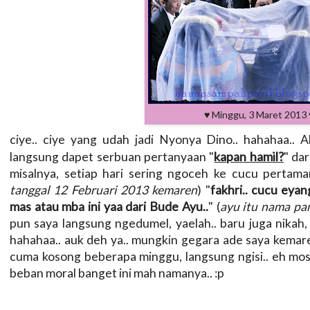
♥ Minggu, 3 Maret 2013 
ciye.. ciye yang udah jadi Nyonya Dino.. hahahaa.. Al
kapan hamil?
langsung dapet serbuan pertanyaan "
" da
misalnya, setiap hari sering ngoceh ke cucu pertama
tanggal 12 Februari 2013 kemaren
) "
fakhri.. cucu eya
mas atau mba ini yaa dari Bude Ayu..
" (
ayu itu nama pa
pun saya langsung ngedumel, yaelah.. baru juga nikah, 
hahahaa.. auk deh ya.. mungkin gegara ade saya kemare
cuma kosong beberapa minggu, langsung ngisi.. eh moso
beban moral banget ini mah namanya.. :p