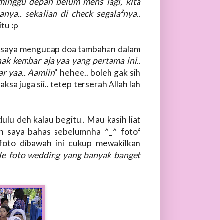
minggu depan belum mens lagi, kita
nya.. sekalian di check segala²nya..
itu :p
ng saya mengucap doa tambahan dalam
nak kembar aja yaa yang pertama ini..
r yaa.. Aamiin
" hehee.. boleh gak sih
ksa juga sii.. tetep terserah Allah lah
ulu deh kalau begitu.. Mau kasih liat
h saya bahas sebelumnha ^_^ foto²
 foto dibawah ini cukup mewakilkan
file foto wedding yang banyak banget