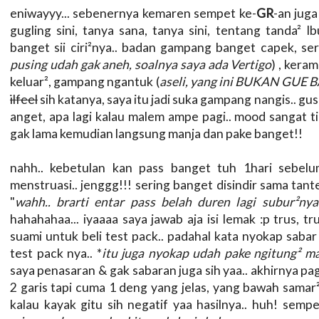
eniwayyy... sebenernya kemaren sempet ke-
GR
-an juga
gugling sini, tanya sana, tanya sini, tentang tanda² 
banget sii ciri²nya.. badan gampang banget capek, ser
pusing udah gak aneh, soalnya saya ada Vertigo
) , kera
keluar², gampang ngantuk (
aseli, yang ini BUKAN GUE
ilfeel
sih katanya, saya itu jadi suka gampang nangis.. gus
anget, apa lagi kalau malem ampe pagi.. mood sangat t
gak lama kemudian langsung manja dan pake banget!!
nahh.. kebetulan kan pass banget tuh 1hari sebelum
menstruasi.. jenggg!!! sering banget disindir sama tant
"
wahh.. brarti entar pass belah duren lagi subur²nya
hahahahaa... iyaaaa saya jawab aja isi lemak :p trus, 
suami untuk beli test pack.. padahal kata nyokap saba
test pack nya.. *
itu juga nyokap udah pake ngitung² m
saya penasaran & gak sabaran juga sih yaa.. akhirnya pagi
2 garis tapi cuma 1 deng yang jelas, yang bawah samar²
kalau kayak gitu sih negatif yaa hasilnya.. huh! sempe