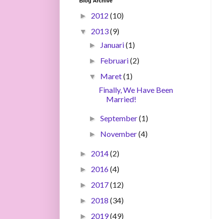
Blog Archive
2012
(10)
►
2013
(9)
▼
Januari
(1)
►
Februari
(2)
►
Maret
(1)
▼
Finally, We Have Been
Married!
September
(1)
►
November
(4)
►
2014
(2)
►
2016
(4)
►
2017
(12)
►
2018
(34)
►
2019
(49)
►