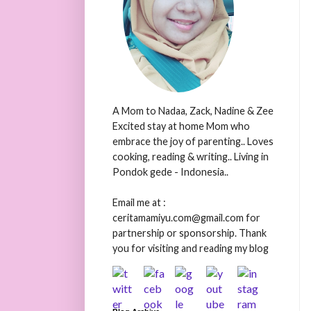
A Mom to Nadaa, Zack, Nadine & Zee
Excited stay at home Mom who
embrace the joy of parenting.. Loves
cooking, reading & writing.. Living in
Pondok gede - Indonesia..
Email me at :
ceritamamiyu.com@gmail.com for
partnership or sponsorship. Thank
you for visiting and reading my blog