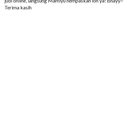
judi online, langsung Mamiyu hempaskan loh ya! Bhayy~
Terima kasih