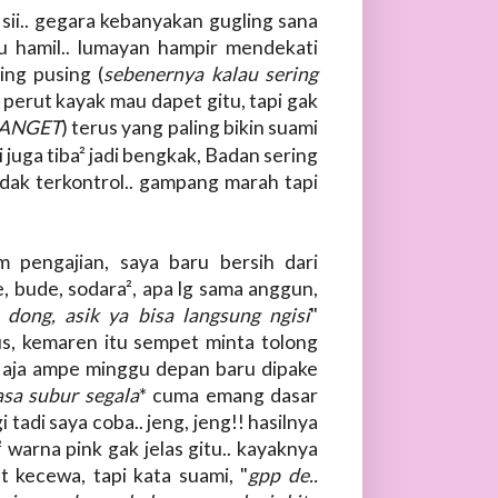
 sii.. gegara kebanyakan gugling sana
Ibu hamil.. lumayan hampir mendekati
ing pusing (
sebenernya kalau sering
m perut kayak mau dapet gitu, tapi gak
 BANGET
) terus yang paling bikin suami
i juga tiba² jadi bengkak, Badan sering
idak terkontrol.. gampang marah tapi
 pengajian, saya baru bersih dari
e, bude, sodara², apa lg sama anggun,
 dong, asik ya bisa langsung ngisi
"
trus, kemaren itu sempet minta tolong
r aja ampe minggu depan baru dipake
asa subur segala
* cuma emang dasar
 tadi saya coba.. jeng, jeng!! hasilnya
 warna pink gak jelas gitu.. kayaknya
t kecewa, tapi kata suami, "
gpp de..