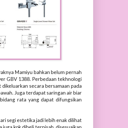
ayaknya Mamiyu bahkan belum pernah
hower GBV 1388. Perbedaan tekhnologi
at dikeluarkan secara bersamaan pada
awah. Juga terdapat saringan air biar
bidang rata yang dapat difungsikan
i segi estetika jadi lebih enak dilihat
 juga kok dibeli terpisah, disesuaikan