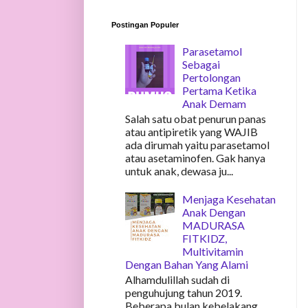
Postingan Populer
Parasetamol
Sebagai
Pertolongan
Pertama Ketika
Anak Demam
Salah satu obat penurun panas
atau antipiretik yang WAJIB
ada dirumah yaitu parasetamol
atau asetaminofen. Gak hanya
untuk anak, dewasa ju...
Menjaga Kesehatan
Anak Dengan
MADURASA
FITKIDZ,
Multivitamin
Dengan Bahan Yang Alami
Alhamdulillah sudah di
penguhujung tahun 2019.
Beberapa bulan kebelakang