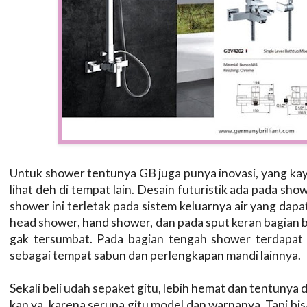
Untuk shower tentunya GB juga punya inovasi, yang k
lihat deh di tempat lain. Desain futuristik ada pada s
shower ini terletak pada sistem keluarnya air yang dap
head shower, hand shower, dan pada sput keran bagian b
gak tersumbat. Pada bagian tengah shower terdapat 
sebagai tempat sabun dan perlengkapan mandi lainnya.
Sekali beli udah sepaket gitu, lebih hemat dan tentunya dar
kan ya, karena serupa gitu model dan warnanya. Tapi bisa