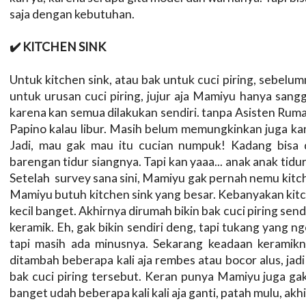
saja dengan kebutuhan.
✔️ KITCHEN SINK
Untuk kitchen sink, atau bak untuk cuci piring, sebelu
untuk urusan cuci piring, jujur aja Mamiyu hanya sang
karena kan semua dilakukan sendiri. tanpa Asisten Ruma
Papino kalau libur. Masih belum memungkinkan juga kan 
Jadi, mau gak mau itu cucian numpuk! Kadang bisa di
barengan tidur siangnya. Tapi kan yaaa... anak anak tidu
Setelah survey sana sini, Mamiyu gak pernah nemu kitc
Mamiyu butuh kitchen sink yang besar. Kebanyakan kitch
kecil banget. Akhirnya dirumah bikin bak cuci piring s
keramik. Eh, gak bikin sendiri deng, tapi tukang yang n
tapi masih ada minusnya. Sekarang keadaan keramikn
ditambah beberapa kali aja rembes atau bocor alus, jadi 
bak cuci piring tersebut. Keran punya Mamiyu juga gak
banget udah beberapa kali kali aja ganti, patah mulu, akhi