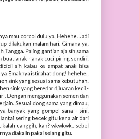
mnya mau corcol dulu ya. Hehehe. Jadi
gup dilakukan malam hari. Gimana ya,
h Tangga. Paling gantian aja sih sama
buat anak - anak cuci piring sendiri.
cicil sih kalau ke empat anak bisa
r ya Emaknya istirahat dong! hehehe..
hen sink yang sesuai sama kebutuhan.
en sink yang beredar diluaran kecil -
endiri. Dengan menggunakan semen dan
gerjain. Sesuai dong sama yang dimau,
ya banyak yang gompel sana - sini,
lantai sering becek gitu kena air dari
 kalah canggih, kan? wkwkwk.. sebel
rnya diakalin pakai selang gitu.