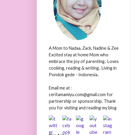
A Mom to Nadaa, Zack, Nadine & Zee
Excited stay at home Mom who
embrace the joy of parenting.. Loves
cooking, reading & writing.. Living in
Pondok gede - Indonesia..
Email me at :
ceritamamiyu.com@gmail.com for
partnership or sponsorship. Thank
you for visiting and reading my blog