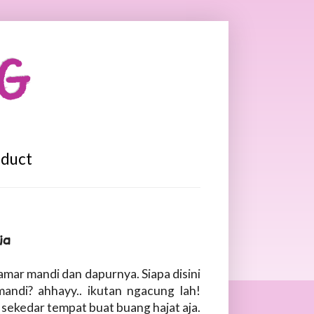
OG
oduct
ia
kamar mandi dan dapurnya. Siapa disini
mandi? ahhayy.. ikutan ngacung lah!
sekedar tempat buat buang hajat aja.