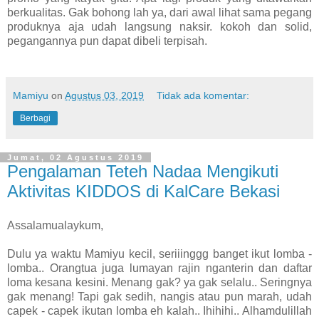
berkualitas. Gak bohong lah ya, dari awal lihat sama pegang
produknya aja udah langsung naksir. kokoh dan solid,
pegangannya pun dapat dibeli terpisah.
Mamiyu
on
Agustus 03, 2019
Tidak ada komentar:
Berbagi
Jumat, 02 Agustus 2019
Pengalaman Teteh Nadaa Mengikuti
Aktivitas KIDDOS di KalCare Bekasi
Assalamualaykum,
Dulu ya waktu Mamiyu kecil, seriiinggg banget ikut lomba -
lomba.. Orangtua juga lumayan rajin nganterin dan daftar
loma kesana kesini. Menang gak? ya gak selalu.. Seringnya
gak menang! Tapi gak sedih, nangis atau pun marah, udah
capek - capek ikutan lomba eh kalah.. Ihihihi.. Alhamdulillah