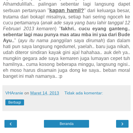
Alhamdulillah.. palingan sebentar lagi langsung dapet
kapan hamil?
serbuan pertanyaan "
" dari keluarga besar,
trutama dari bokap! misalnya, setiap hari sering ngoceh ke
cucu pertamanya (
anak ade saya yang baru lahir tanggal 12
Februari 2013 kemaren
) "
fakhri.. cucu eyang ganteng..
sebentar lagi mau punya mas atau mba ini yaa dari Bude
Ayu..
" (
ayu itu nama panggilan saya dirumah
) dan dalam
hati pun saya langsung ngedumel, yaelah.. baru juga nikah,
udah diteror sindiran kayak gini aja! hahahaa.. auk deh ya..
mungkin gegara ade saya kemaren juga lumayan cepet tuh
hamilnya.. cuma kosong beberapa minggu, langsung ngisi..
eh moso harus disamain juga dong ke saya.. beban moral
banget ini mah namanya.. :p
VHAranie
on
Maret 14, 2013
Tidak ada komentar:
Berbagi
‹
›
Beranda