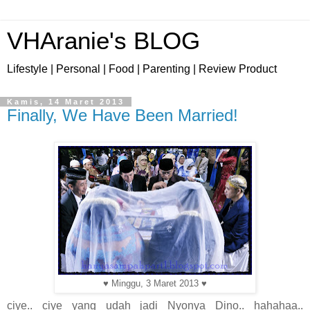
VHAranie's BLOG
Lifestyle | Personal | Food | Parenting | Review Product
Kamis, 14 Maret 2013
Finally, We Have Been Married!
♥ Minggu, 3 Maret 2013 ♥
ciye.. ciye yang udah jadi Nyonya Dino.. hahahaa..