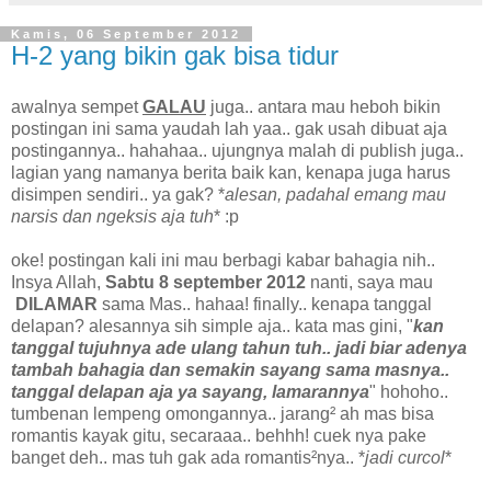
Kamis, 06 September 2012
H-2 yang bikin gak bisa tidur
awalnya sempet
GALAU
juga.. antara mau heboh bikin
postingan ini sama yaudah lah yaa.. gak usah dibuat aja
postingannya.. hahahaa.. ujungnya malah di publish juga..
lagian yang namanya berita baik kan, kenapa juga harus
disimpen sendiri.. ya gak? *
alesan, padahal emang mau
narsis dan ngeksis aja tuh
* :p
oke! postingan kali ini mau berbagi kabar bahagia nih..
Insya Allah,
Sabtu 8 september 2012
nanti, saya mau
DILAMAR
sama Mas.. hahaa! finally.. kenapa tanggal
delapan? alesannya sih simple aja.. kata mas gini, "
kan
tanggal tujuhnya ade ulang tahun tuh.. jadi biar adenya
tambah bahagia dan semakin sayang sama masnya..
tanggal delapan aja ya sayang, lamarannya
" hohoho..
tumbenan lempeng omongannya.. jarang² ah mas bisa
romantis kayak gitu, secaraaa.. behhh! cuek nya pake
banget deh.. mas tuh gak ada romantis²nya.. *
jadi curcol
*