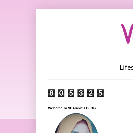
V
Life
8
0
5
3
2
5
Welcome To VHAranie's BLOG