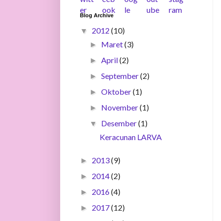
Blog Archive
2012
(10)
▼
Maret
(3)
►
April
(2)
►
September
(2)
►
Oktober
(1)
►
November
(1)
►
Desember
(1)
▼
Keracunan LARVA
2013
(9)
►
2014
(2)
►
2016
(4)
►
2017
(12)
►