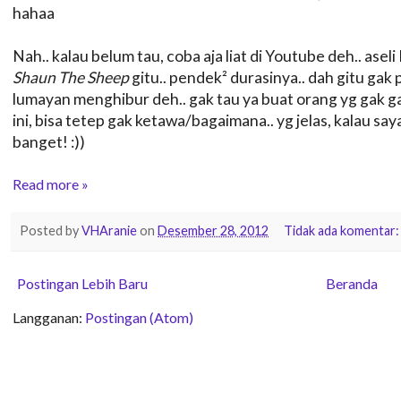
hahaa
Nah.. kalau belum tau, coba aja liat di Youtube deh.. as
Shaun The Sheep
gitu.. pendek² durasinya.. dah gitu ga
lumayan menghibur deh.. gak tau ya buat orang yg gak 
ini, bisa tetep gak ketawa/bagaimana.. yg jelas, kalau sa
banget! :))
Read more »
Posted by
VHAranie
on
Desember 28, 2012
Tidak ada komentar
Postingan Lebih Baru
Beranda
Langganan:
Postingan (Atom)