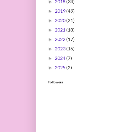
2018
(34)
►
2019
(49)
►
2020
(21)
►
2021
(18)
►
2022
(17)
►
2023
(16)
►
2024
(7)
►
2025
(2)
►
Followers