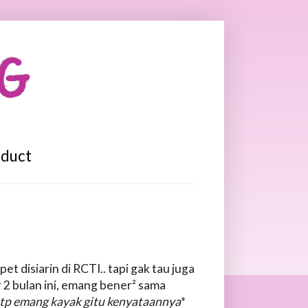
OG
oduct
disiarin di RCTI.. tapi gak tau juga
 2 bulan ini, emang bener² sama
 tp emang kayak gitu kenyataannya
*