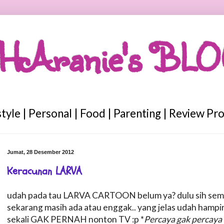
HAranie's BL
style | Personal | Food | Parenting | Review Pr
Jumat, 28 Desember 2012
Keracunan LARVA
udah pada tau LARVA CARTOON belum ya? dulu sih sempet 
sekarang masih ada atau enggak.. yang jelas udah hampir
sekali GAK PERNAH nonton TV :p *
Percaya gak percaya