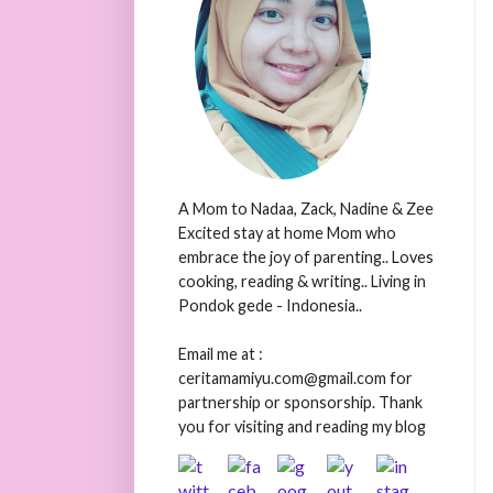
A Mom to Nadaa, Zack, Nadine & Zee
Excited stay at home Mom who
embrace the joy of parenting.. Loves
cooking, reading & writing.. Living in
Pondok gede - Indonesia..
Email me at :
ceritamamiyu.com@gmail.com for
partnership or sponsorship. Thank
you for visiting and reading my blog