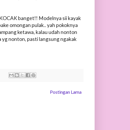
eli KOCAK banget!! Modelnya sii kayak
k pake omongan pulak.. yah pokoknya
gampang ketawa, kalau udah nonton
ya yg nonton, pasti langsung ngakak
:
Postingan Lama