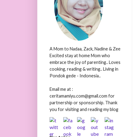
A Mom to Nadaa, Zack, Nadine & Zee
Excited stay at home Mom who
embrace the joy of parenting.. Loves
cooking, reading & writing.. Living in
Pondok gede - Indonesia..
Email me at :
ceritamamiyu.com@gmail.com for
partnership or sponsorship. Thank
you for visiting and reading my blog