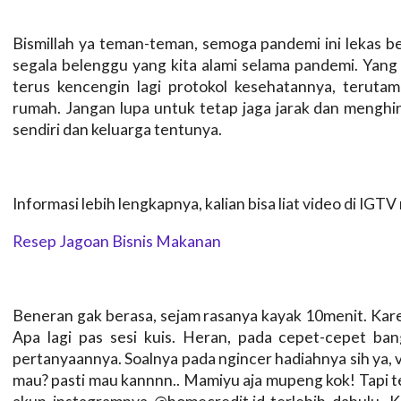
Bismillah ya teman-teman, semoga pandemi ini lekas be
segala belenggu yang kita alami selama pandemi. Yang 
terus kencengin lagi protokol kesehatannya, terutama
rumah. Jangan lupa untuk tetap jaga jarak dan menghin
sendiri dan keluarga tentunya.
Informasi lebih lengkapnya, kalian bisa liat video di IGT
Resep Jagoan Bisnis Makanan
Beneran gak berasa, sejam rasanya kayak 10menit. Kare
Apa lagi pas sesi kuis. Heran, pada cepet-cepet ban
pertanyaannya. Soalnya pada ngincer hadiahnya sih ya, vo
mau? pasti mau kannnn.. Mamiyu aja mupeng kok! Tapi te