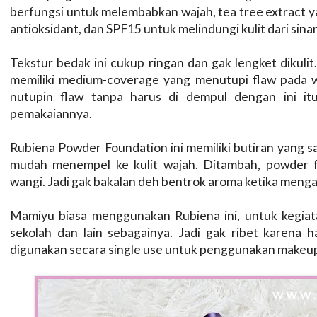
berfungsi untuk melembabkan wajah, tea tree extract ya
antioksidant, dan SPF15 untuk melindungi kulit dari sina
Tekstur bedak ini cukup ringan dan gak lengket dikulit
memiliki medium-coverage yang menutupi flaw pada w
nutupin flaw tanpa harus di dempul dengan ini itu.
pemakaiannya.
Rubiena Powder Foundation ini memiliki butiran yang sa
mudah menempel ke kulit wajah. Ditambah, powder fo
wangi. Jadi gak bakalan deh bentrok aroma ketika menga
Mamiyu biasa menggunakan Rubiena ini, untuk kegiata
sekolah dan lain sebagainya. Jadi gak ribet karena ha
digunakan secara single use untuk penggunakan makeup t