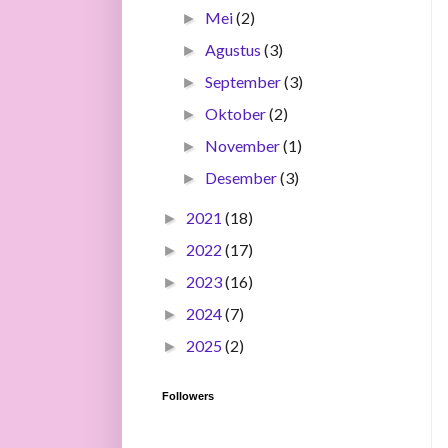
Mei
(2)
►
Agustus
(3)
►
September
(3)
►
Oktober
(2)
►
November
(1)
►
Desember
(3)
►
2021
(18)
►
2022
(17)
►
2023
(16)
►
2024
(7)
►
2025
(2)
►
Followers