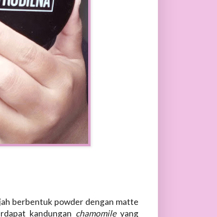
jah berbentuk powder dengan matte
erdapat kandungan
chamomile
yang