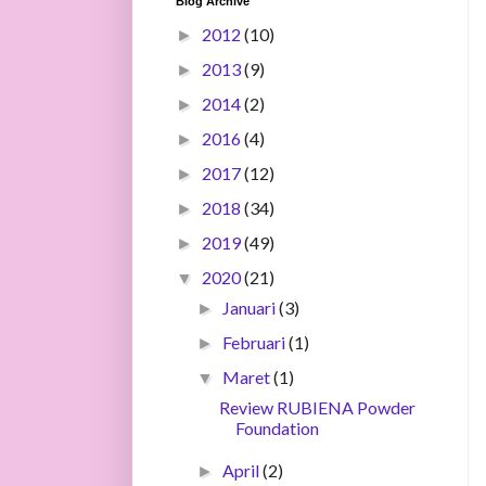
Blog Archive
2012
(10)
►
2013
(9)
►
2014
(2)
►
2016
(4)
►
2017
(12)
►
2018
(34)
►
2019
(49)
►
2020
(21)
▼
Januari
(3)
►
Februari
(1)
►
Maret
(1)
▼
Review RUBIENA Powder
Foundation
April
(2)
►