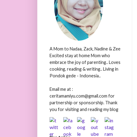
A Mom to Nadaa, Zack, Nadine & Zee
Excited stay at home Mom who
embrace the joy of parenting.. Loves
cooking, reading & writing.. Living in
Pondok gede - Indonesia..
Email me at :
ceritamamiyu.com@gmail.com for
partnership or sponsorship. Thank
you for visiting and reading my blog