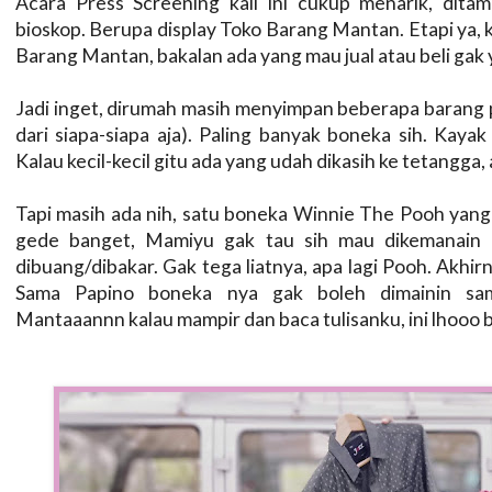
Acara Press Screening kali ini cukup menarik, dita
bioskop. Berupa display Toko Barang Mantan. Etapi ya, ki
Barang Mantan, bakalan ada yang mau jual atau beli gak 
Jadi inget, dirumah masih menyimpan beberapa barang p
dari siapa-siapa aja). Paling banyak boneka sih. Kayak
Kalau kecil-kecil gitu ada yang udah dikasih ke tetangga
Tapi masih ada nih, satu boneka Winnie The Pooh yan
gede banget, Mamiyu gak tau sih mau dikemanain i
dibuang/dibakar. Gak tega liatnya, apa lagi Pooh. Akhir
Sama Papino boneka nya gak boleh dimainin sam
Mantaaannn kalau mampir dan baca tulisanku, ini lhooo