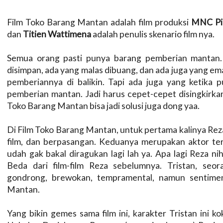
Film Toko Barang Mantan adalah film produksi
MNC Pi
dan
Titien Wattimena
adalah penulis skenario film nya.
Semua orang pasti punya barang pemberian mantan
disimpan, ada yang malas dibuang, dan ada juga yang e
pemberiannya di balikin. Tapi ada juga yang ketika 
pemberian mantan. Jadi harus cepet-cepet disingkirkan
Toko Barang Mantan bisa jadi solusi juga dong yaa.
Di Film Toko Barang Mantan, untuk pertama kalinya Re
film, dan berpasangan. Keduanya merupakan aktor terba
udah gak bakal diragukan lagi lah ya. Apa lagi Reza ni
Beda dari film-film Reza sebelumnya. Tristan, seor
gondrong, brewokan, tempramental, namun sentimenti
Mantan.
Yang bikin gemes sama film ini, karakter Tristan ini k