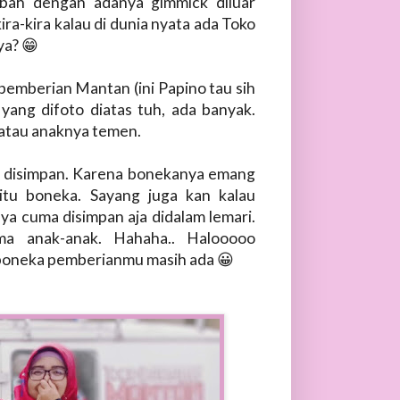
mbah dengan adanya gimmick diluar
ra-kira kalau di dunia nyata ada Toko
ya? 😁
emberian Mantan (ini Papino tau sih
 yang difoto diatas tuh, ada banyak.
, atau anaknya temen.
g disimpan. Karena bonekanya emang
tu boneka. Sayang juga kan kalau
nya cuma disimpan aja didalam lemari.
a anak-anak. Hahaha.. Halooooo
 boneka pemberianmu masih ada 😀