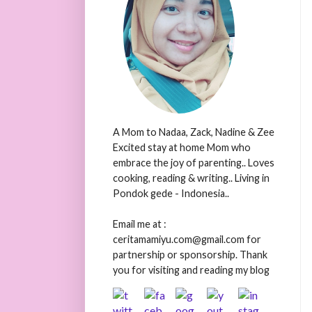
A Mom to Nadaa, Zack, Nadine & Zee
Excited stay at home Mom who
embrace the joy of parenting.. Loves
cooking, reading & writing.. Living in
Pondok gede - Indonesia..
Email me at :
ceritamamiyu.com@gmail.com for
partnership or sponsorship. Thank
you for visiting and reading my blog