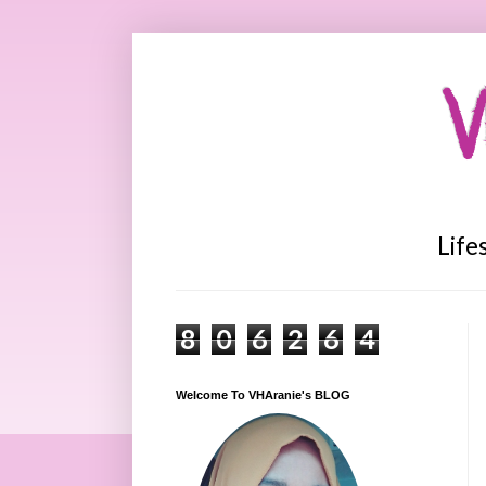
V
Life
8
0
6
2
6
4
Welcome To VHAranie's BLOG