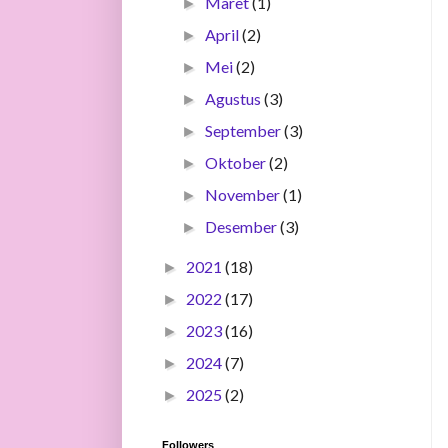
Maret
(1)
►
April
(2)
►
Mei
(2)
►
Agustus
(3)
►
September
(3)
►
Oktober
(2)
►
November
(1)
►
Desember
(3)
►
2021
(18)
►
2022
(17)
►
2023
(16)
►
2024
(7)
►
2025
(2)
►
Followers