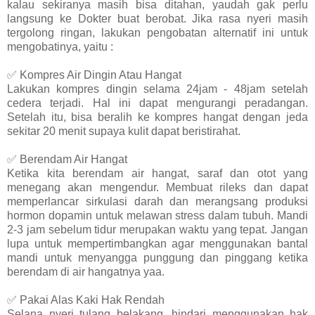
kalau sekiranya masih bisa ditahan, yaudah gak perlu
langsung ke Dokter buat berobat. Jika rasa nyeri masih
tergolong ringan, lakukan pengobatan alternatif ini untuk
mengobatinya, yaitu :
✅ Kompres Air Dingin Atau Hangat
Lakukan kompres dingin selama 24jam - 48jam setelah
cedera terjadi. Hal ini dapat mengurangi peradangan.
Setelah itu, bisa beralih ke kompres hangat dengan jeda
sekitar 20 menit supaya kulit dapat beristirahat.
✅ Berendam Air Hangat
Ketika kita berendam air hangat, saraf dan otot yang
menegang akan mengendur. Membuat rileks dan dapat
memperlancar sirkulasi darah dan merangsang produksi
hormon dopamin untuk melawan stress dalam tubuh. Mandi
2-3 jam sebelum tidur merupakan waktu yang tepat. Jangan
lupa untuk mempertimbangkan agar menggunakan bantal
mandi untuk menyangga punggung dan pinggang ketika
berendam di air hangatnya yaa.
✅ Pakai Alas Kaki Hak Rendah
Selana nyeri tulang belakang, hindari menggunakan hak