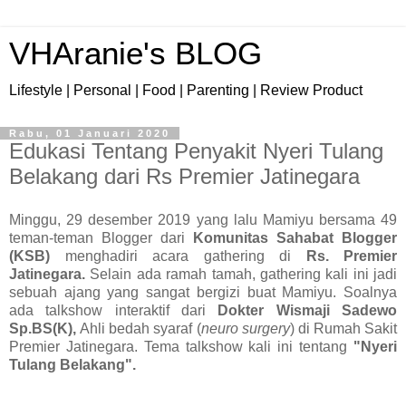
VHAranie's BLOG
Lifestyle | Personal | Food | Parenting | Review Product
Rabu, 01 Januari 2020
Edukasi Tentang Penyakit Nyeri Tulang
Belakang dari Rs Premier Jatinegara
Minggu, 29 desember 2019 yang lalu Mamiyu bersama 49
teman-teman Blogger dari
Komunitas Sahabat Blogger
(KSB)
menghadiri acara gathering di
Rs. Premier
Jatinegara.
Selain ada ramah tamah, gathering kali ini jadi
sebuah ajang yang sangat bergizi buat Mamiyu. Soalnya
ada talkshow interaktif dari
Dokter Wismaji Sadewo
Sp.BS(K),
Ahli bedah syaraf (
neuro surgery
) di Rumah Sakit
Premier Jatinegara. Tema talkshow kali ini tentang
"Nyeri
Tulang Belakang".