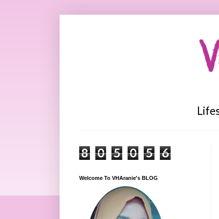
V
Life
8
0
5
0
5
6
Welcome To VHAranie's BLOG