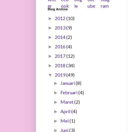
Blog Archive
2012
(10)
►
2013
(9)
►
2014
(2)
►
2016
(4)
►
2017
(12)
►
2018
(34)
►
2019
(49)
▼
Januari
(8)
►
Februari
(4)
►
Maret
(2)
►
April
(4)
►
Mei
(1)
►
Juni
(3)
►