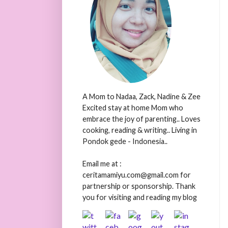
A Mom to Nadaa, Zack, Nadine & Zee
Excited stay at home Mom who
embrace the joy of parenting.. Loves
cooking, reading & writing.. Living in
Pondok gede - Indonesia..
Email me at :
ceritamamiyu.com@gmail.com for
partnership or sponsorship. Thank
you for visiting and reading my blog