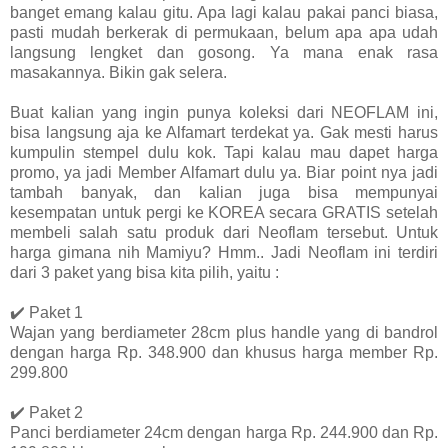
banget emang kalau gitu. Apa lagi kalau pakai panci biasa,
pasti mudah berkerak di permukaan, belum apa apa udah
langsung lengket dan gosong. Ya mana enak rasa
masakannya. Bikin gak selera.
Buat kalian yang ingin punya koleksi dari NEOFLAM ini,
bisa langsung aja ke Alfamart terdekat ya. Gak mesti harus
kumpulin stempel dulu kok. Tapi kalau mau dapet harga
promo, ya jadi Member Alfamart dulu ya. Biar point nya jadi
tambah banyak, dan kalian juga bisa mempunyai
kesempatan untuk pergi ke KOREA secara GRATIS setelah
membeli salah satu produk dari Neoflam tersebut. Untuk
harga gimana nih Mamiyu? Hmm.. Jadi Neoflam ini terdiri
dari 3 paket yang bisa kita pilih, yaitu :
✔️ Paket 1
Wajan yang berdiameter 28cm plus handle yang di bandrol
dengan harga Rp. 348.900 dan khusus harga member Rp.
299.800
✔️ Paket 2
Panci berdiameter 24cm dengan harga Rp. 244.900 dan Rp.