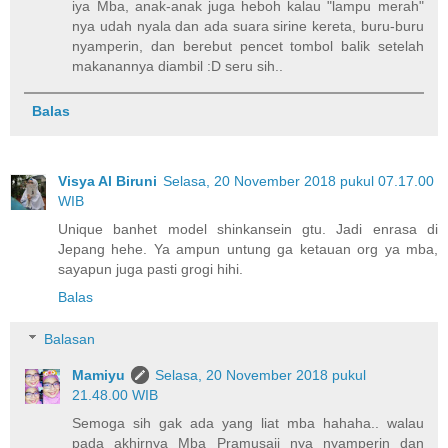
iya Mba, anak-anak juga heboh kalau "lampu merah"
nya udah nyala dan ada suara sirine kereta, buru-buru
nyamperin, dan berebut pencet tombol balik setelah
makanannya diambil :D seru sih..
Balas
Visya Al Biruni
Selasa, 20 November 2018 pukul 07.17.00
WIB
Unique banhet model shinkansein gtu. Jadi enrasa di
Jepang hehe. Ya ampun untung ga ketauan org ya mba,
sayapun juga pasti grogi hihi.
Balas
Balasan
Mamiyu
Selasa, 20 November 2018 pukul
21.48.00 WIB
Semoga sih gak ada yang liat mba hahaha.. walau
pada akhirnya Mba Pramusaji nya nyamperin dan