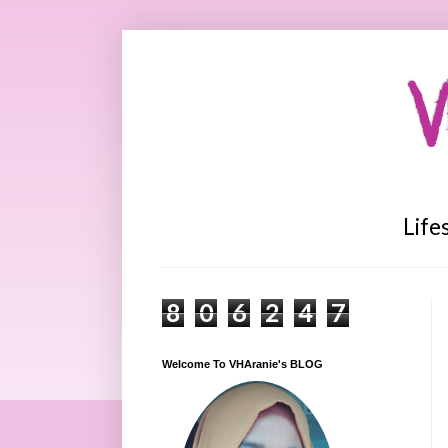
V
Life
8
0
6
2
4
7
Welcome To VHAranie's BLOG