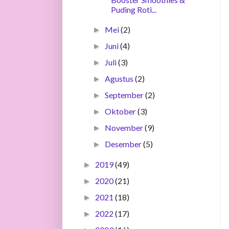
Puding Roti...
Mei
(2)
►
Juni
(4)
►
Juli
(3)
►
Agustus
(2)
►
September
(2)
►
Oktober
(3)
►
November
(9)
►
Desember
(5)
►
2019
(49)
►
2020
(21)
►
2021
(18)
►
2022
(17)
►