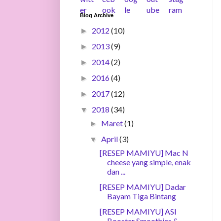
Blog Archive
2012
(10)
►
2013
(9)
►
2014
(2)
►
2016
(4)
►
2017
(12)
►
2018
(34)
▼
Maret
(1)
►
April
(3)
▼
[RESEP MAMIYU] Mac N
cheese yang simple, enak
dan ...
[RESEP MAMIYU] Dadar
Bayam Tiga Bintang
[RESEP MAMIYU] ASI
Booster Smoothies &