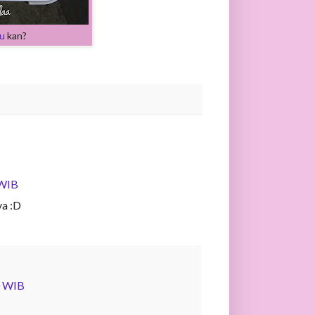
u
kan?
 WIB
ya :D
0 WIB