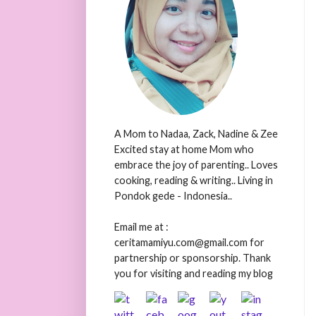
A Mom to Nadaa, Zack, Nadine & Zee
Excited stay at home Mom who
embrace the joy of parenting.. Loves
cooking, reading & writing.. Living in
Pondok gede - Indonesia..
Email me at :
ceritamamiyu.com@gmail.com for
partnership or sponsorship. Thank
you for visiting and reading my blog