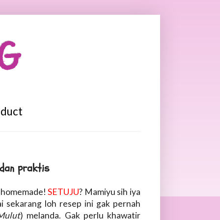
OG
oduct
dan praktis
SI homemade!
SETUJU
? Mamiyu sih iya
i sekarang loh resep ini gak pernah
Mulut
) melanda. Gak perlu khawatir