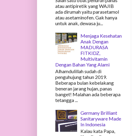
Salah satu obat penurun panas
atau antipiretik yang WAJIB
ada dirumah yaitu parasetamol
atau asetaminofen. Gak hanya
untuk anak, dewasa ju...
Menjaga Kesehatan
Anak Dengan
MADURASA
FITKIDZ,
Multivitamin
Dengan Bahan Yang Alami
Alhamdulillah sudah di
penguhujung tahun 2019.
Beberapa bulan kebelakang
beneran jarang hujan, panas
banget! Malahan ada beberapa
tetangga ...
Germany Brilliant
Sanitaryware Made
In Indonesia
Kalau kata Papa,