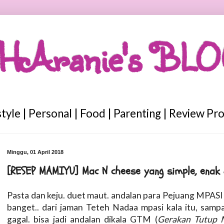
HAranie's BL
style | Personal | Food | Parenting | Review Pr
Minggu, 01 April 2018
[RESEP MAMIYU] Mac N cheese yang simple, enak 
Pasta dan keju. duet maut. andalan para Pejuang MPA
banget.. dari jaman Teteh Nadaa mpasi kala itu, sampa
gagal. bisa jadi andalan dikala GTM (
Gerakan Tutup 