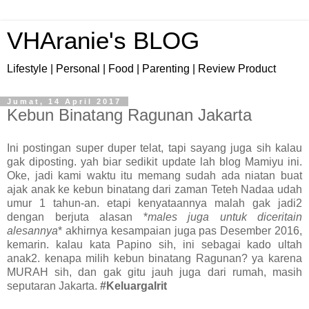
VHAranie's BLOG
Lifestyle | Personal | Food | Parenting | Review Product
Jumat, 14 April 2017
Kebun Binatang Ragunan Jakarta
Ini postingan super duper telat, tapi sayang juga sih kalau
gak diposting. yah biar sedikit update lah blog Mamiyu ini.
Oke, jadi kami waktu itu memang sudah ada niatan buat
ajak anak ke kebun binatang dari zaman Teteh Nadaa udah
umur 1 tahun-an. etapi kenyataannya malah gak jadi2
dengan berjuta alasan *
males juga untuk diceritain
alesannya
* akhirnya kesampaian juga pas Desember 2016,
kemarin. kalau kata Papino sih, ini sebagai kado ultah
anak2. kenapa milih kebun binatang Ragunan? ya karena
MURAH sih, dan gak gitu jauh juga dari rumah, masih
seputaran Jakarta.
#KeluargaIrit