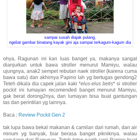
sampai susah diajak pulang,
ngeliat gambar binatang kayak gini aja sampai terkagum-kagum dia
ohya, Ragunan ini kan luas banget ya, makanya sangat
dianjurkan untuk bawa stroller menurut Mamiyu, walau
ujungnya, anak2 sempet rebutan naek stroller (karena cuma
bawa satu) dan akhirnya Papino lah yg bertugas gendong2
Teteh dikala dia capek jalan kaki *
elus-elus betis
* si stroller
pockit ini lumayan recomended banget menurut Mamiyu,
gak berat dorong2nya, dan lumayan bisa buat gantungan
tas dan perintilan yg lainnya.
Baca :
Review Pockit Gen 2
tak lupa bawa bekal makanan & camilan dari rumah, dan air
minum yg banyak, biar berasa banget pikniknya. walau
sepulang dari Ragunan, Teteh tetep nagih janji Papino buat