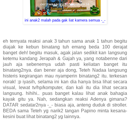
ini anak2 malah pada gak liat kamera semua -_-
eh ternyata reaksi anak 3 tahun sama anak 1 tahun begitu
diajak ke kebun binatang tuh emang beda 100 derajat
banget deh! begitu masuk, agak jalan sedikit kan langsung
ketemu kandang Jerapah & Gajah ya, yang notabenne dari
jauh aja sebenernya udah pasti keliatan banget itu
binatang2nya. dan bener aja dong, Teteh Nadaa langsung
histeris kegirangan mau nyamperin binatang2 itu. terkesan
norak! :p iyasih, selama ini kan dia hanya bisa lihat secara
visual, lewat tv/hp/komputer, dan kali itu dia lihat secara
langsung. hihihi.. puas banget kalau lihat anak bahagia
kayak gitu ya. Nah, sedangkan reaksi Adenya gimana?
DATAR sedatar2nya -_- biasa aja, anteng duduk di stroller.
BEDA sama Teteh yg narik2 tangan Papino minta kesana-
kesini buat lihat binatang2 yg lainnya.