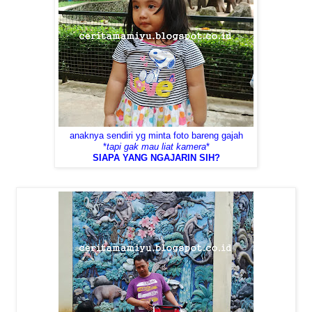
anaknya sendiri yg minta foto bareng gajah
*
tapi gak mau liat kamera
*
SIAPA YANG NGAJARIN SIH?