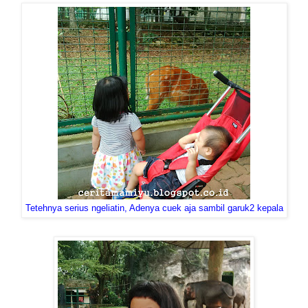
Tetehnya serius ngeliatin, Adenya cuek aja sambil garuk2 kepala