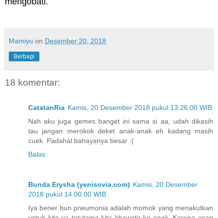
mengobati.
Mamiyu
on
Desember 20, 2018
Berbagi
18 komentar:
CatatanRia
Kamis, 20 Desember 2018 pukul 13.26.00 WIB
Nah aku juga gemes banget ini sama si aa, udah dikasih
tau jangan merokok deket anak-anak eh kadang masih
cuek. Padahal bahayanya besar :(
Balas
Bunda Erysha (yenisovia.com)
Kamis, 20 Desember
2018 pukul 14.00.00 WIB
Iya bener bun pneumonia adalah momok yang menakutkan
untuk kita ya tetutama kita khawatir ke anak. Karena asap