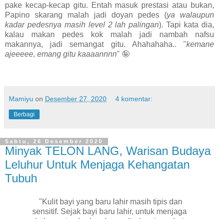
pake kecap-kecap gitu. Entah masuk prestasi atau bukan,
Papino skarang malah jadi doyan pedes (
ya walaupun
kadar pedesnya masih level 2 lah palingan
). Tapi kata dia,
kalau makan pedes kok malah jadi nambah nafsu
makannya, jadi semangat gitu. Ahahahaha.. "
kemane
ajeeeee, emang gitu kaaaannnn
" 🤪
Mamiyu
on
Desember 27, 2020
4 komentar:
Berbagi
Sabtu, 26 Desember 2020
Minyak TELON LANG, Warisan Budaya
Leluhur Untuk Menjaga Kehangatan
Tubuh
"Kulit bayi yang baru lahir masih tipis dan
sensitif. Sejak bayi baru lahir, untuk menjaga