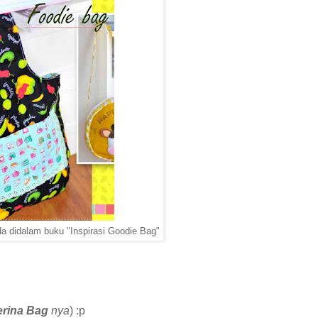
da didalam buku "Inspirasi Goodie Bag"
erina Bag
nya
) :p