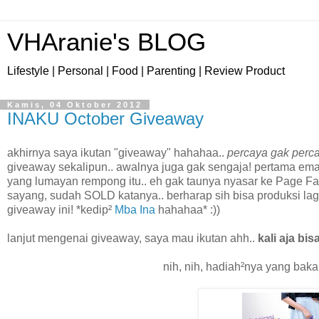
VHAranie's BLOG
Lifestyle | Personal | Food | Parenting | Review Product
Kamis, 04 Oktober 2012
INAKU October Giveaway
akhirnya saya ikutan "giveaway" hahahaa..
percaya gak perc
giveaway sekalipun.. awalnya juga gak sengaja! pertama em
yang lumayan rempong itu.. eh gak taunya nyasar ke Page 
sayang, sudah SOLD katanya.. berharap sih bisa produksi lagi,
giveaway ini! *kedip²
Mba Ina
hahahaa* :))
lanjut mengenai giveaway, saya mau ikutan ahh..
kali aja bi
nih, nih, hadiah²nya yang bak