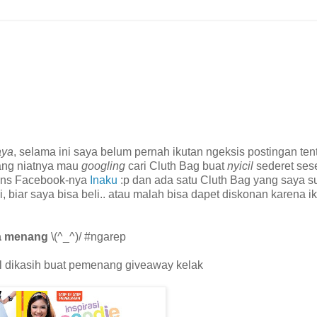
aya
, selama ini saya belum pernah ikutan ngeksis postingan ten
ang niatnya mau
googling
cari Cluth Bag buat
nyicil
sederet ses
Fans Facebook-nya
Inaku
:p dan ada satu Cluth Bag yang saya su
 biar saya bisa beli.. atau malah bisa dapet diskonan karena i
sa menang
\(^_^)/ #ngarep
al dikasih buat pemenang giveaway kelak